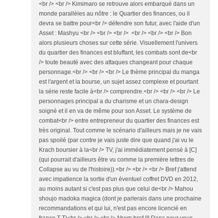
<br /> <br /> Kimimaro se retrouve alors embarqué dans un
monde parallèles au nôtre : le Quartier des finances, ou il
devra se battre pour<br /> défendre son futur, avec l'aide d'un
Asset : Mashyu <br /> <br /> <br /> <br /> <br /> <br /> Bon
alors plusieurs choses sur cette série. Visuellement l'univers
du quartier des finances est bluffant, les combats sont de<br
/> toute beauté avec des attaques changeant pour chaque
personnage.<br /> <br /> <br /> Le thème principal du manga
est l'argent et la bourse, un sujet assez complexe et pourtant
la série reste facile à<br /> comprendre.<br /> <br /> <br /> Le
personnages principal a du charisme et un chara-design
soigné et il en va de même pour son Asset. Le système de
combat<br /> entre entrepreneur du quartier des finances est
très original. Tout comme le scénario d'ailleurs mais je ne vais
pas spoilé (par contre je vais juste dire que quand j'ai vu le
Krach boursier à la<br /> TV, j'ai immédiatement pensé à [C]
(qui pourrait d'ailleurs être vu comme la première lettres de
Collapse au vu de l'histoire)).<br /> <br /> <br /> Bref j'attend
avec impatience la sortie d'un éventuel coffret DVD en 2012,
au moins autant si c'est pas plus que celui de<br /> Mahou
shoujo madoka magica (dont je parlerais dans une prochaine
recommandations et qui lui, n'est pas encore licencié en