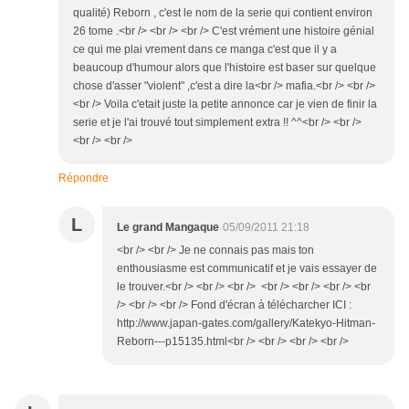
qualité) Reborn , c'est le nom de la serie qui contient environ
26 tome .<br /> <br /> <br /> C'est vrément une histoire génial
ce qui me plai vrement dans ce manga c'est que il y a
beaucoup d'humour alors que l'histoire est baser sur quelque
chose d'asser "violent" ,c'est a dire la<br /> mafia.<br /> <br />
<br /> Voila c'etait juste la petite annonce car je vien de finir la
serie et je l'ai trouvé tout simplement extra !! ^^<br /> <br />
<br /> <br />
Répondre
L
Le grand Mangaque
05/09/2011 21:18
<br /> <br /> Je ne connais pas mais ton
enthousiasme est communicatif et je vais essayer de
le trouver.<br /> <br /> <br /> <br /> <br /> <br /> <br
/> <br /> <br /> Fond d'écran à télécharcher ICI :
http://www.japan-gates.com/gallery/Katekyo-Hitman-
Reborn---p15135.html<br /> <br /> <br /> <br />