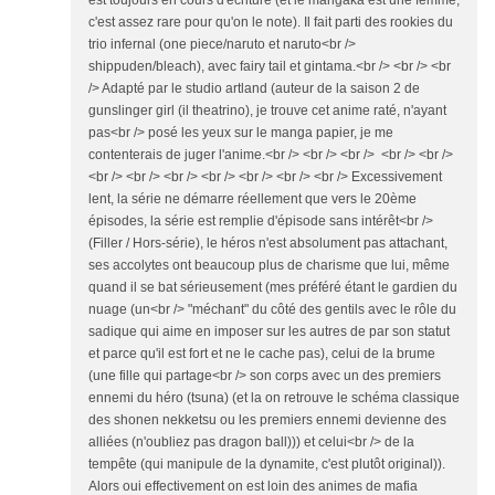
est toujours en cours d'écriture (et le mangaka est une femme,
c'est assez rare pour qu'on le note). Il fait parti des rookies du
trio infernal (one piece/naruto et naruto<br />
shippuden/bleach), avec fairy tail et gintama.<br /> <br /> <br
/> Adapté par le studio artland (auteur de la saison 2 de
gunslinger girl (il theatrino), je trouve cet anime raté, n'ayant
pas<br /> posé les yeux sur le manga papier, je me
contenterais de juger l'anime.<br /> <br /> <br /> <br /> <br />
<br /> <br /> <br /> <br /> <br /> <br /> <br /> Excessivement
lent, la série ne démarre réellement que vers le 20ème
épisodes, la série est remplie d'épisode sans intérêt<br />
(Filler / Hors-série), le héros n'est absolument pas attachant,
ses accolytes ont beaucoup plus de charisme que lui, même
quand il se bat sérieusement (mes préféré étant le gardien du
nuage (un<br /> "méchant" du côté des gentils avec le rôle du
sadique qui aime en imposer sur les autres de par son statut
et parce qu'il est fort et ne le cache pas), celui de la brume
(une fille qui partage<br /> son corps avec un des premiers
ennemi du héro (tsuna) (et la on retrouve le schéma classique
des shonen nekketsu ou les premiers ennemi devienne des
alliées (n'oubliez pas dragon ball))) et celui<br /> de la
tempête (qui manipule de la dynamite, c'est plutôt original)).
Alors oui effectivement on est loin des animes de mafia