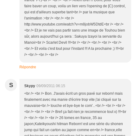
france T-T)<br /> <br /> <br /> Ahem bref !!! Donc pour vous
faire baver un coup, voila un lien vers l'opening de [C] control,
qui est d'ailleurs superbe tant<br /> par la musique que
l'animation :<br /> <br /> <br />
http://www.youtube.com/watch?v=m8jobW5DtdE<br /> <br />
<br /> Et je ne vais pas partir sans une image de Touhou bien
sûr, alors aujourd'hui ça sera : Sakuya Izayoi la servante du
Manoir<br /> Scarlet Devil !!!<br /> <br /> <br /> <br /> <br />
<br /> Et voila c'est tout pour l'instant !!! A la prochaine ;) !!!<br
/> <br /> <br /> <br />
Répondre
S
Skypy
09/09/2011 06:15
<br /> <br /> Bon. J'avais écrit un gros pavé sur reborn! mais
finalement avec ma manie d'écrire trop vite j'ai cliqué sur la
mauvaise<br /> touche et bye-bye le com'...<br /> <br /> <br />
<br /> <br /> <br /> Bref ça fait rien je recommence tout x) !!!<br
/> <br /> <br /> <br /> 26 tomes en france, 35 au
japon,Kateikyoushi hitman Reborn! est une série du shonen
jump qui fait un carton au japon comme en<br /> france,elle