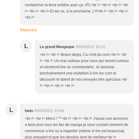
contaminer la terre entière avec ça =P).<br /> <br /> <br /> <br
/> <br /> <br /> Et sur ce, à la prochaine ;) !!!<br /> <br /> <br />
<br />
Répondre
L
Le grand Mangaque
09/09/2011 18:10
<br /> <br /> Bravo skypy. Ca c'est du com.<br /> <br
/> <br /> Un vrai cadeau pour ceux qui seront curieux
et viendront lire ce commentaire. Je lancerai
prochainement une invitation à lire les com et
découvrir le talent de nos envoyés très spéciaux.<br
/> <br /> <br /> <br />
L
louis
05/09/2011 15:48
<br /> <br /> Merci ! ^^<br /> <br /> <br /> J'aurai une annonce
a faire pour tous les fan de manga je vous conseil vrement de
commencer a lire ou a regarder (méme si lire est beaucoup
plus amusant et que les dessins sont de meilleur<br />