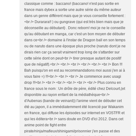
classique comme : baccano! (baccano! n'est pas sortie en
france mais dybex a sortie une autre série du même auteur
dans un genre différent mais que je vous conseille fortement :
<br /> Durarara!! ) ou gungrave (qui est très bien mais que je
déconseille au débutant) . Donc reborn! moi je ne le conseille
qu'au débutant en manga, car c'est un bon moyen de débuter
dans ce<br /> domaine à l'instar de Dragon ball en son temps
ou de naruto dans une époque plus proche (naruto dont je ne
dirais rien car ça serait vraiment trop long de s'attarder sur
cette série dont on peut<br /> tirer presque autant de positif
que de négatif).<br /> <br /> <br /> <br /> <br /> <br /> Bon !!!
Bah puisqu'on en est au recommandations moi aussi j'en ai à
vous faire =) !!!<br /> <br /> <br /> Je commence avec usagi
drop !!!<br /> <br /> <br /> <br /> <br /> <br /> Plus connu en
france sous le nom : Un drôle de père, édité chez Delcourt,(et
disponible au rayon enfant de la médiathèque<br />
d'Aubenas (bande de veinard)) l'anime vient de débuter cet
été au japon, il a immédiatemment été licencié par Wakanim
en france, qui diffuse les épisodes sur internet en VOSTFR et
qui les éditera<br /> sans doute en DVD d'ici 2012. Dans cet
anime point de fight entre
pirate/ninja/mafieux/shinigami/prisonnier j'en passe et des