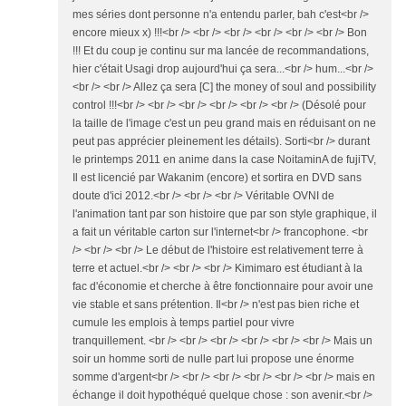
mes séries dont personne n'a entendu parler, bah c'est<br />
encore mieux x) !!!<br /> <br /> <br /> <br /> <br /> <br /> Bon
!!! Et du coup je continu sur ma lancée de recommandations,
hier c'était Usagi drop aujourd'hui ça sera...<br /> hum...<br />
<br /> <br /> Allez ça sera [C] the money of soul and possibility
control !!!<br /> <br /> <br /> <br /> <br /> <br /> (Désolé pour
la taille de l'image c'est un peu grand mais en réduisant on ne
peut pas apprécier pleinement les détails). Sorti<br /> durant
le printemps 2011 en anime dans la case NoitaminA de fujiTV,
Il est licencié par Wakanim (encore) et sortira en DVD sans
doute d'ici 2012.<br /> <br /> <br /> Véritable OVNI de
l'animation tant par son histoire que par son style graphique, il
a fait un véritable carton sur l'internet<br /> francophone. <br
/> <br /> <br /> Le début de l'histoire est relativement terre à
terre et actuel.<br /> <br /> <br /> Kimimaro est étudiant à la
fac d'économie et cherche à être fonctionnaire pour avoir une
vie stable et sans prétention. Il<br /> n'est pas bien riche et
cumule les emplois à temps partiel pour vivre
tranquillement. <br /> <br /> <br /> <br /> <br /> <br /> Mais un
soir un homme sorti de nulle part lui propose une énorme
somme d'argent<br /> <br /> <br /> <br /> <br /> <br /> mais en
échange il doit hypothéqué quelque chose : son avenir.<br />