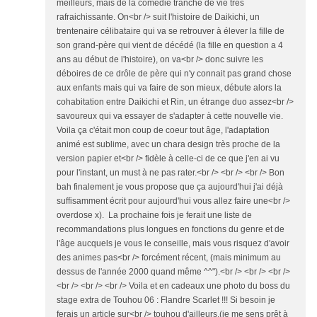
meilleurs, mais de la comédie tranche de vie très
rafraichissante. On<br /> suit l'histoire de Daikichi, un
trentenaire célibataire qui va se retrouver à élever la fille de
son grand-père qui vient de décédé (la fille en question a 4
ans au début de l'histoire), on va<br /> donc suivre les
déboires de ce drôle de père qui n'y connait pas grand chose
aux enfants mais qui va faire de son mieux, débute alors la
cohabitation entre Daikichi et Rin, un étrange duo assez<br />
savoureux qui va essayer de s'adapter à cette nouvelle vie.
Voila ça c'était mon coup de coeur tout âge, l'adaptation
animé est sublime, avec un chara design très proche de la
version papier et<br /> fidèle à celle-ci de ce que j'en ai vu
pour l'instant, un must à ne pas rater.<br /> <br /> <br /> Bon
bah finalement je vous propose que ça aujourd'hui j'ai déjà
suffisamment écrit pour aujourd'hui vous allez faire une<br />
overdose x). La prochaine fois je ferait une liste de
recommandations plus longues en fonctions du genre et de
l'âge aucquels je vous le conseille, mais vous risquez d'avoir
des animes pas<br /> forcément récent, (mais minimum au
dessus de l'année 2000 quand même ^^").<br /> <br /> <br />
<br /> <br /> <br /> Voila et en cadeaux une photo du boss du
stage extra de Touhou 06 : Flandre Scarlet !!! Si besoin je
ferais un article sur<br /> touhou d'ailleurs,(je me sens prêt à