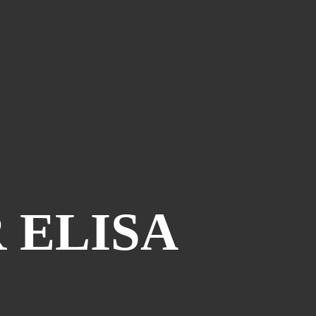
Le Coin Des Lecteurs
(41)
Zerriouh
(41)
Mystère
(41)
La Case De L'autre Tome
(38)
Festi West Country
(36)
One Piece Year
(35)
Dédicaces
(34)
Olivier Ferra
(34)
Parcours Images
(33)
Soutenez Jan
(33)
R ELISA
Génération Manga
(31)
A La Maison
(30)
Blogman
(28)
Reno Lemaire
(28)
Culture & Loisirs (dédicaces)
(27)