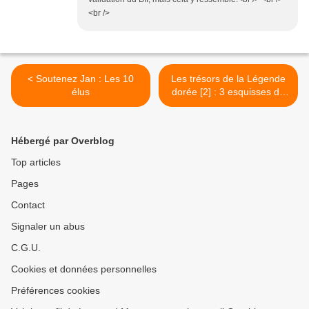
<br />
< Soutenez Jan : Les 10
Les trésors de la Légende
élus
dorée [2] : 3 esquisses de
couverture >
Hébergé par Overblog
Top articles
Pages
Contact
Signaler un abus
C.G.U.
Cookies et données personnelles
Préférences cookies