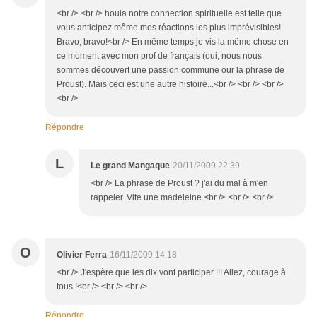
<br /> <br /> houla notre connection spirituelle est telle que
vous anticipez même mes réactions les plus imprévisibles!
Bravo, bravo!<br /> En même temps je vis la même chose en
ce moment avec mon prof de français (oui, nous nous
sommes découvert une passion commune our la phrase de
Proust). Mais ceci est une autre histoire...<br /> <br /> <br />
<br />
Répondre
L
Le grand Mangaque
20/11/2009 22:39
<br /> La phrase de Proust ? j'ai du mal à m'en
rappeler. Vite une madeleine.<br /> <br /> <br />
O
Olivier Ferra
16/11/2009 14:18
<br /> J'espère que les dix vont participer !!! Allez, courage à
tous !<br /> <br /> <br />
Répondre