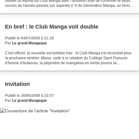
oublier la reprise du Club Manga avec l'ambition folle de confirmer le beau
succès de l'année passée (un superbe n°4 de Génération Manga, un Hors
Série spécial western de légende,...
En bref : le Club Manga voit double
Publié le 04/07/2008 à 21:16
Par
Le grand Mangaque
C'est officiel, la nouvelle est tombée hier : le Club Manga est reconduit pour
la prochaine rentrée. Mieux, suite à la création du Collège Saint François
d'Assise d'Aubenas, la pépinière de mangakas en herbe pourra se
développer sur 2 sites : Saint Régis...
Invitation
Publié le 26/06/2008 à 22:57
Par
Le grand Mangaque