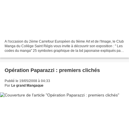
A l'occasion du 2ème Carrefour Européen du 9ème Art et de l'Image, le Club
Manga du Collège Saint Régis vous invite à découvrir son exposition : " Les
codes du manga" 25 symboles graphique de la bd japonaise expliqués par
Den Sigal '"Grapholexique du...
Opération Paparazzi : premiers clichés
Publié le 19/05/2008 à 04:33
Par
Le grand Mangaque