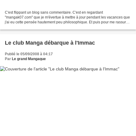
C'est flippant un blog sans commentaire. C'est en regardant
"mangak07.com" que je m'évertue à mettre à jour pendant les vacances que
j'ai eu cette pensée hautement peu philosophique. Et puis pour me rassurer
(de ne pas écrire dans le vide) je me suis...
Le club Manga débarque à l'Immac
Publié le 05/09/2008 à 04:17
Par
Le grand Mangaque