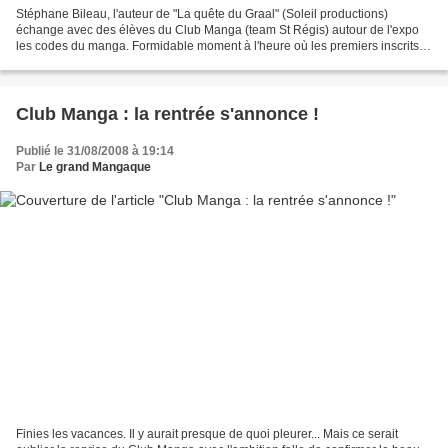
Stéphane Bileau, l'auteur de "La quête du Graal" (Soleil productions)
échange avec des élèves du Club Manga (team St Régis) autour de l'expo
les codes du manga. Formidable moment à l'heure où les premiers inscrits
du Club (3 ans au compteur) partent pour...
Club Manga : la rentrée s'annonce !
Publié le 31/08/2008 à 19:14
Par
Le grand Mangaque
Finies les vacances. Il y aurait presque de quoi pleurer... Mais ce serait