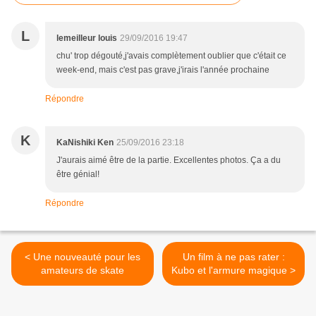
L
lemeilleur louis
29/09/2016 19:47
chu' trop dégouté,j'avais complètement oublier que c'était ce
week-end, mais c'est pas grave,j'irais l'année prochaine
Répondre
K
KaNishiki Ken
25/09/2016 23:18
J'aurais aimé être de la partie. Excellentes photos. Ça a du
être génial!
Répondre
< Une nouveauté pour les
Un film à ne pas rater :
amateurs de skate
Kubo et l'armure magique >