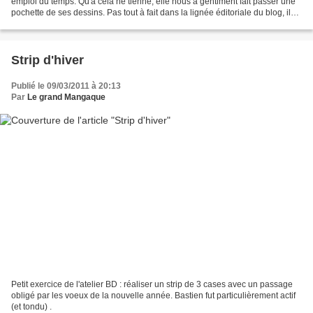
emploi du temps. Qu'à cela ne tienne, elle nous a gentiment fait passer une
pochette de ses dessins. Pas tout à fait dans la lignée éditoriale du blog, ils
arrivent tout de même sur...
Strip d'hiver
Publié le 09/03/2011 à 20:13
Par
Le grand Mangaque
Petit exercice de l'atelier BD : réaliser un strip de 3 cases avec un passage
obligé par les voeux de la nouvelle année. Bastien fut particulièrement actif
(et tondu) .