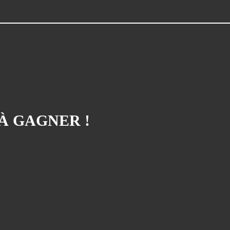
Atelier Bd St François D'assise
(26)
Voeux
(24)
Les Sisters
(22)
Grapholexique
(19)
"des Nouvelles De ..."
(17)
Cosplay
(15)
Interview
(15)
À GAGNER !
La Légende Dorée
(14)
Burzet
(13)
Tombola
(13)
Les Anciens
(12)
Mangak07
(12)
Lèche-Vitrines
(10)
Miya
(10)
Partenariat Fnac
(10)