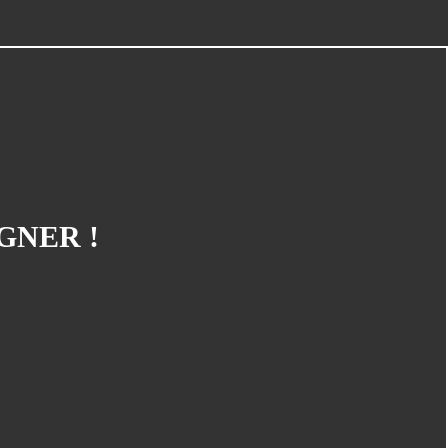
Piège À Com
(10)
20th Century Boys
(9)
Semaine Des Talents
(9)
Dédi-Festival
(8)
Prépublication
(8)
Musiques
(7)
Convention
(5)
GNER !
Folktales
(5)
Le Dessin Du Mois
(5)
Partenariat Le Navire
(5)
Refondation
(5)
48hbd
(4)