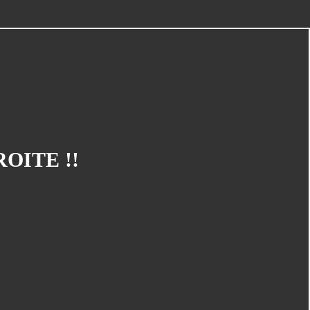
CATÉGORIES
Concours
(145)
OITE !!
La Vie Du Club
(135)
Mangaka En Herbe
(125)
Le Carton À Dessins
(95)
Cinéma
(87)
Carrefour Du 9ème Art Et De L'image
(75)
En Bref
(44)
Espace Temps
(41)