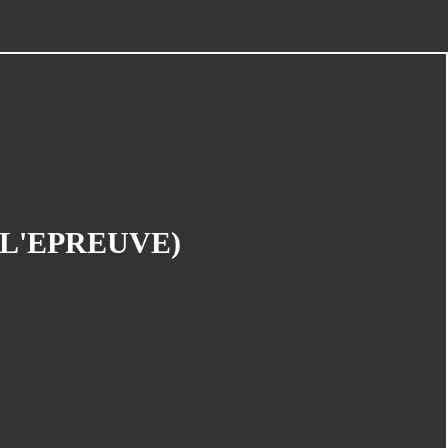
EXPO)
LES CONCOURS EN COURS
Links
Nos partenaires
PORTES OUVERTES (Samedi 17
mai)
Soutenez Jan : on passe aux acts
Souvenirs d'une dédicace :
(L'EPREUVE)
19/10/2008 (Espace Temps)
Souvenirs d'une dédicace : 27/09/08
Triptyque Parcours Images
UN APRES MIDI MANGA