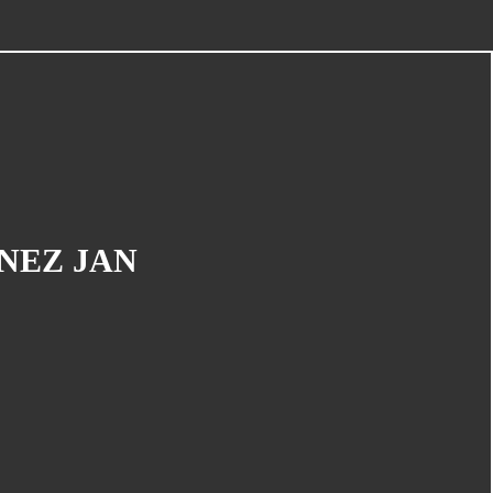
Piège À Com
(10)
20th Century Boys
(9)
Semaine Des Talents
(9)
Dédi-Festival
(8)
Prépublication
(8)
Musiques
(7)
Convention
(5)
ENEZ JAN
Folktales
(5)
Le Dessin Du Mois
(5)
Partenariat Le Navire
(5)
Refondation
(5)
48hbd
(4)