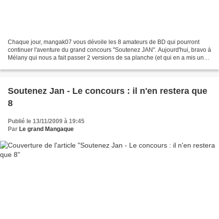
Chaque jour, mangak07 vous dévoile les 8 amateurs de BD qui pourront
continuer l'aventure du grand concours "Soutenez JAN". Aujourd'hui, bravo à
Mélany qui nous a fait passer 2 versions de sa planche (et qui en a mis une
en couleur pour son cahier du...
Soutenez Jan - Le concours : il n'en restera que
8
Publié le 13/11/2009 à 19:45
Par
Le grand Mangaque