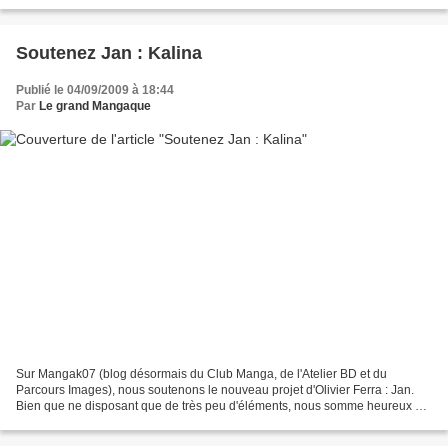
visiteurs qui auront...
Soutenez Jan : Kalina
Publié le 04/09/2009 à 18:44
Par
Le grand Mangaque
Sur Mangak07 (blog désormais du Club Manga, de l'Atelier BD et du
Parcours Images), nous soutenons le nouveau projet d'Olivier Ferra : Jan.
Bien que ne disposant que de très peu d'éléments, nous somme heureux de
suivre cet auteur généreux en dehors des...