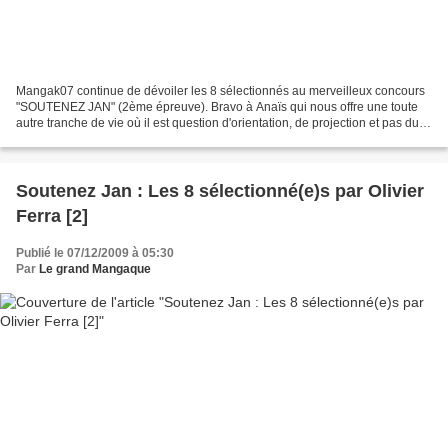
Mangak07 continue de dévoiler les 8 sélectionnés au merveilleux concours
"SOUTENEZ JAN" (2ème épreuve). Bravo à Anaïs qui nous offre une toute
autre tranche de vie où il est question d'orientation, de projection et pas du
tout de mouton... Et parce qu'Olivier...
Soutenez Jan : Les 8 sélectionné(e)s par Olivier
Ferra [2]
Publié le 07/12/2009 à 05:30
Par
Le grand Mangaque