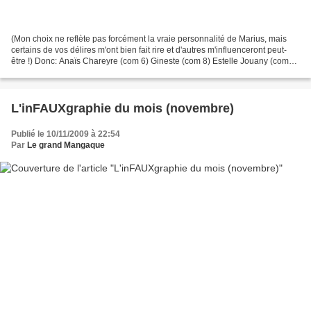
(Mon choix ne reflète pas forcément la vraie personnalité de Marius, mais
certains de vos délires m'ont bien fait rire et d'autres m'influenceront peut-
être !) Donc: Anaïs Chareyre (com 6) Gineste (com 8) Estelle Jouany (com
17) Damien Sauzet (com 18)...
L'inFAUXgraphie du mois (novembre)
Publié le 10/11/2009 à 22:54
Par
Le grand Mangaque