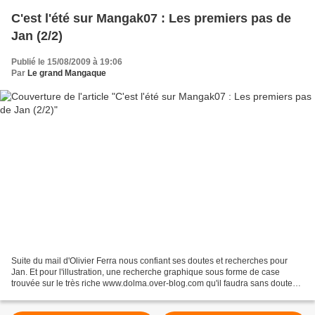
C'est l'été sur Mangak07 : Les premiers pas de
Jan (2/2)
Publié le 15/08/2009 à 19:06
Par
Le grand Mangaque
Suite du mail d'Olivier Ferra nous confiant ses doutes et recherches pour
Jan. Et pour l'illustration, une recherche graphique sous forme de case
trouvée sur le très riche www.dolma.over-blog.com qu'il faudra sans doute
un jour rebaptiser www.jan.aver-blag.com...