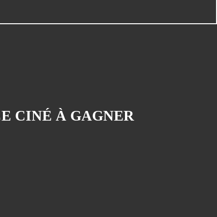
PAGES
11èmes Rencontres des Cinémas
d'Europe
Album - Angels par Little
Symphonie
Album - Blogman VS Nicolin
Album - Le carton à dessins
CE CINÉ À GAGNER
Album - Nos amis les auteurs
Album - Prépublication : Wahl par
Clo
Album - Prépublication : Yoshi
Point par Yoshitsune
Album - Reno au pays des rêves
Album - Stéphane-Bileau