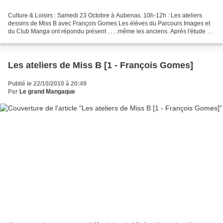
Culture & Loisirs : Samedi 23 Octobre à Aubenas. 10h-12h : Les ateliers
dessins de Miss B avec François Gomes Les élèves du Parcours Images et
du Club Manga ont répondu présent ... ...même les anciens. Après l'étude de
la réalisation d'un visage (oeuf...
Les ateliers de Miss B [1 - François Gomes]
Publié le 22/10/2010 à 20:49
Par
Le grand Mangaque