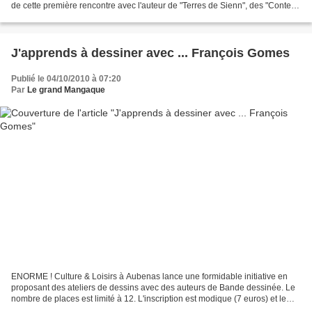
de cette première rencontre avec l'auteur de "Terres de Sienn", des "Contes
du Korrigan" ou de "Tom Patate"...
J'apprends à dessiner avec ... François Gomes
Publié le 04/10/2010 à 07:20
Par
Le grand Mangaque
ENORME ! Culture & Loisirs à Aubenas lance une formidable initiative en
proposant des ateliers de dessins avec des auteurs de Bande dessinée. Le
nombre de places est limité à 12. L'inscription est modique (7 euros) et le
magasin fournit le matériel. La...