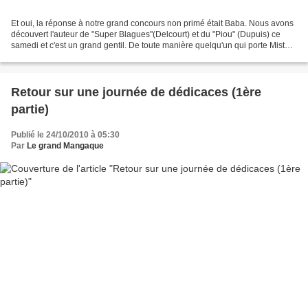
Et oui, la réponse à notre grand concours non primé était Baba. Nous avons
découvert l'auteur de "Super Blagues"(Delcourt) et du "Piou" (Dupuis) ce
samedi et c'est un grand gentil. De toute manière quelqu'un qui porte Mister
Jack en tee-shirt ne peut...
Retour sur une journée de dédicaces (1ère
partie)
Publié le 24/10/2010 à 05:30
Par
Le grand Mangaque