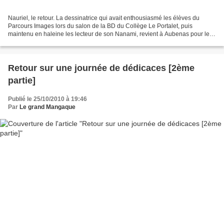
Nauriel, le retour. La dessinatrice qui avait enthousiasmé les élèves du
Parcours Images lors du salon de la BD du Collège Le Portalet, puis
maintenu en haleine les lecteur de son Nanami, revient à Aubenas pour le
tome 4 de sa série fétiche. Elle sera...
Retour sur une journée de dédicaces [2ème
partie]
Publié le 25/10/2010 à 19:46
Par
Le grand Mangaque