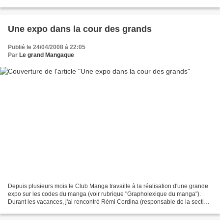
symboles en images. Nous ferons le...
Une expo dans la cour des grands
Publié le 24/04/2008 à 22:05
Par
Le grand Mangaque
Depuis plusieurs mois le Club Manga travaille à la réalisation d'une grande
expo sur les codes du manga (voir rubrique "Grapholexique du manga").
Durant les vacances, j'ai rencontré Rémi Cordina (responsable de la section
Adulte à la Médiathèque d'Aubenas)...