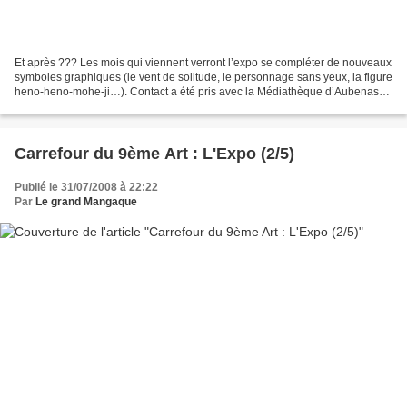
Et après ??? Les mois qui viennent verront l’expo se compléter de nouveaux
symboles graphiques (le vent de solitude, le personnage sans yeux, la figure
heno-heno-mohe-ji…). Contact a été pris avec la Médiathèque d’Aubenas
pour offrir à l’expo « Les codes...
Carrefour du 9ème Art : L'Expo (2/5)
Publié le 31/07/2008 à 22:22
Par
Le grand Mangaque