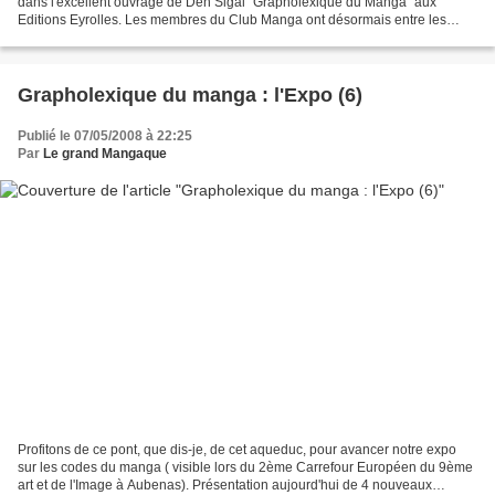
dans l'excellent ouvrage de Den Sigal "Grapholexique du Manga" aux
Editions Eyrolles. Les membres du Club Manga ont désormais entre les
mains tous les éléments pour réaliser une...
Grapholexique du manga : l'Expo (6)
Publié le 07/05/2008 à 22:25
Par
Le grand Mangaque
Profitons de ce pont, que dis-je, de cet aqueduc, pour avancer notre expo
sur les codes du manga ( visible lors du 2ème Carrefour Européen du 9ème
art et de l'Image à Aubenas). Présentation aujourd'hui de 4 nouveaux