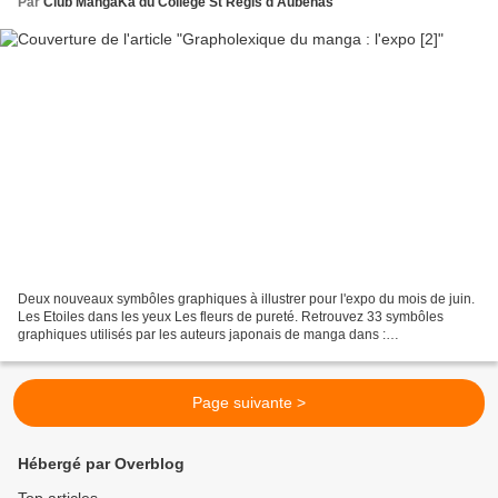
Par
Club MangaKa du Collège St Régis d'Aubenas
Deux nouveaux symbôles graphiques à illustrer pour l'expo du mois de juin.
Les Etoiles dans les yeux Les fleurs de pureté. Retrouvez 33 symbôles
graphiques utilisés par les auteurs japonais de manga dans :
"Grapholexique du manga" de Den Sigal / Editions...
Page suivante >
Hébergé par Overblog