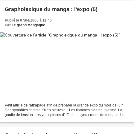
Grapholexique du manga : l'expo (5)
Publié le 07/04/2008 à 11:46
Par
Le grand Mangaque
Petit article de rattrapage afin de préparer la grande expo du mois de juin.
Des symbôles comme s'il en pleuvait.... Les flammes d'enthousiasme. La
goutte de tension. Les yeux pincés d'effort. Les yeux ronds de menace. Les
ombres d'épuisement. Les bords...