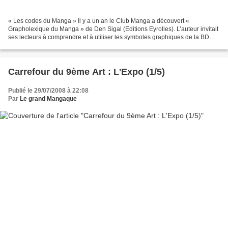
« Les codes du Manga » Il y a un an le Club Manga a découvert «
Grapholexique du Manga » de Den Sigal (Editions Eyrolles). L’auteur invitait
ses lecteurs à comprendre et à utiliser les symboles graphiques de la BD
japonaise. Les élèves du Club Manga ont...
Carrefour du 9ème Art : L'Expo (1/5)
Publié le 29/07/2008 à 22:08
Par
Le grand Mangaque