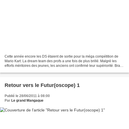
Cette année encore les DS étaient de sortie pour la méga compétition de
Mario Kart. La dream team des profs a une fois de plus brillé. Malgré les
efforts méritoires des jeunes, les anciens ont confirmé leur supériorité. Bravo
néanmoins à Julie qui s'est...
Retour vers le Futur(oscope) 1
Publié le 28/06/2011 à 08:00
Par
Le grand Mangaque