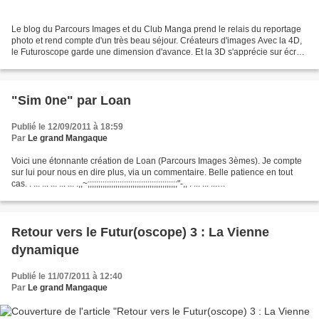
Le blog du Parcours Images et du Club Manga prend le relais du reportage
photo et rend compte d'un très beau séjour. Créateurs d'images Avec la 4D,
le Futuroscope garde une dimension d'avance. Et la 3D s'apprécie sur écran
géant ou couplé avec des planchers...
"Sim 0ne" par Loan
Publié le 12/09/2011 à 18:59
Par
Le grand Mangaque
Voici une étonnante création de Loan (Parcours Images 3èmes). Je compte
sur lui pour nous en dire plus, via un commentaire. Belle patience en tout
cas. . ... ... ... ... ... .,,~;;;;;;;;;;;;;;;;;;;;;;;;;;;;;;;;;;;;;;;;;;"-,, . ... ... ...
...,,~”::::::::::::::::::::::::::::::::::::::::::::::::::::”~,,...
Retour vers le Futur(oscope) 3 : La Vienne
dynamique
Publié le 11/07/2011 à 12:40
Par
Le grand Mangaque