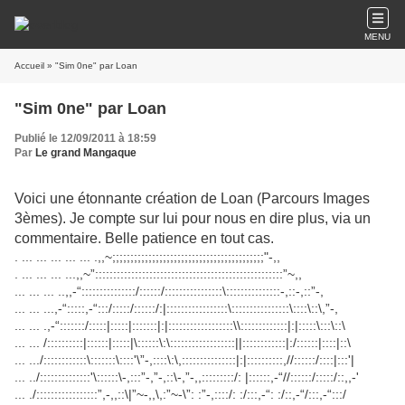
MENU
Accueil
» "Sim 0ne" par Loan
"Sim 0ne" par Loan
Publié le 12/09/2011 à 18:59
Par
Le grand Mangaque
Voici une étonnante création de Loan (Parcours Images
3èmes). Je compte sur lui pour nous en dire plus, via un
commentaire. Belle patience en tout cas.
. ... ... ... ... ... .,,~;;;;;;;;;;;;;;;;;;;;;;;;;;;;;;;;;;;;;;;;;;"-,,
. ... ... ... ...,,~”::::::::::::::::::::::::::::::::::::::::::::::::::::”~,,
... ... ... ..,,-“:::::::::::::::/::::::/::::::::::::::::\:::::::::::::::-,::-,::”-,
... ... ...,-“:::::,-“:::/:::::/::::::/:|:::::::::::::::::\::::::::::::::::\::::\::\,”-,
... ... .,-“:::::::/:::::|:::::|:::::::|:|::::::::::::::::::\\:::::::::::::|:|:::::\:::\::\
... ... /::::::::::|::::::|:::::|\::::::\:\::::::::::::::::::||::::::::::::|:/::::::|::::|::\
... .../::::::::::::\:::::::\::::'\”-,::::\:\,:::::::::::::::|:|::::::::::,//::::::/::::|:::'|
... ../::::::::::::::'\::::::\-,:::”-,”-,::\-,”-,,:::::::::/: |::::::,-“//::::::/:::::/::,,-'
... ./:::::::::::::::::”,-,,::\|”~-,,\,:”~-\”: :”-,::::/: :/:::,-“: :/::,-“/:::,-“:::/