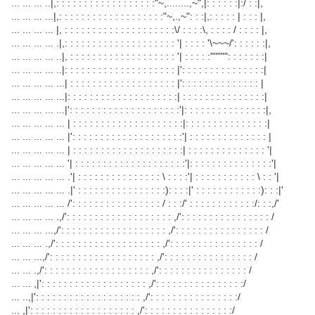
... ... ... ..|,: : : : : : : : : : : : : : : : : :"~,........,~",|: : : : : :|:/ : :|,
... ... ... ...|,: : : : : : : : : : : : : : : : : : :"~,.,~": : :|,: : : : : | : : : |,
... ... ... ... |, : : : : : : : : : : : : : : : : : : : :\/ : : : :\, : : : : / : : : : |,
... ... ... ... .|,: : : : : : : : : : : : : : : : : : : : '| : : : : '\~~~/': : : : : :|,
... ... ... ... ..|, : : : : : : : : : : : : : : : : : : : '| : : : : :""""": : : : : : :|
... ... ... ... ..|: : : : : : : : : : : : : : : : : : : : |': : : : : : : : : : : : : : :|
... ... ... ... ...| : : : : : : : : : : : : : : : : : : : |': : : : : : : : : : : : : : |
... ... ... ... ...|: : : : : : : : : : : : : : : : : : : :| : : : : : : : : : : : : : : :|
... ... ... ... ...|': : : : : : : : : : : : : : : : : : : :'|: : : : : : : : : : : : : : :|,
... ... ... ... ... | : : : : : : : : : : : : : : : : : : : :|: : : : : : : : : : : : : : :|
... ... ... ... ... |': : : : : : : : : : : : : : : : : : : :'| : : : : : : : : : : : : : : |
... ... ... ... ... | : : : : : : : : : : : : : : : : : : : :| : : : : : : : : : : : : : : '|
... ... ... ... ... '| : : : : : : : : : : : : : : : : : : : :'|: : : : : : : : : : : : : : :'|
... ... ... ... ... .'| : : : : : : : : : : : : : : : \ : : : :'| : : : : : : : : : : : \ : : '|
... ... ... ... ... .|' : : : : : : : : : : : : : : : :): : : :|' : : : : : : : : : : : :): : :|'
... ... ... ... ... /': : : : : : : : : : : : : : : : / : : :/' : : : : : : : : : : : :/: : :,/'
... ... ... ... .,/': : : : : : : : : : : : : : : : : : : ,/': : : : : : : : : : : : : : : : /
... ... ... ...,/': : : : : : : : : : : : : : : : : : : ,/': : : : : : : : : : : : : : : : /
... ... ... .,/': : : : : : : : : : : : : : : : : : : ,/': : : : : : : : : : : : : : : : /
... ... ...,/': : : : : : : : : : : : : : : : : : : ,/': : : : : : : : : : : : : : : : /
... ... .,/': : : : : : : : : : : : : : : : : : : ,/': : : : : : : : : : : : : : : : /
... ... ,|': : : : : : : : : : : : : : : : : : : ,/': : : : : : : : : : : : : : : :/
... ..,|': : : : : : : : : : : : : : : : : : : ,/': : : : : : : : : : : : : : : :/
... ,|': : : : : : : : : : : : : : : : : : : ,/': : : : : : : : : : : : : : : :/