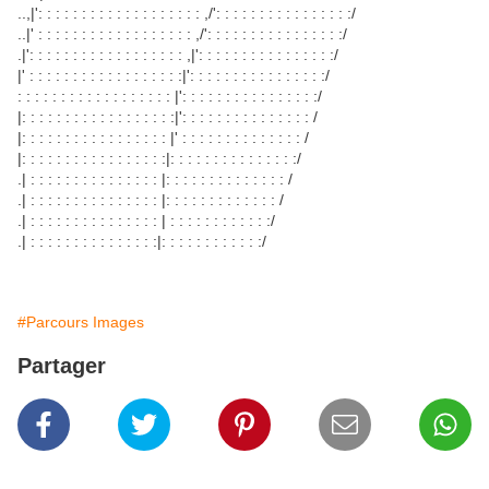
..,|': : : : : : : : : : : : : : : : : : : ,/': : : : : : : : : : : : : : : :/
..|' : : : : : : : : : : : : : : : : : : ,/': : : : : : : : : : : : : : : :/
.|': : : : : : : : : : : : : : : : : : ,|': : : : : : : : : : : : : : : :/
|' : : : : : : : : : : : : : : : : : :|': : : : : : : : : : : : : : : :/
: : : : : : : : : : : : : : : : : : |': : : : : : : : : : : : : : : :/
|: : : : : : : : : : : : : : : : : :|': : : : : : : : : : : : : : : /
|: : : : : : : : : : : : : : : : : |' : : : : : : : : : : : : : : /
|: : : : : : : : : : : : : : : : :|: : : : : : : : : : : : : : :/
.| : : : : : : : : : : : : : : : |: : : : : : : : : : : : : : /
.| : : : : : : : : : : : : : : : |: : : : : : : : : : : : : /
.| : : : : : : : : : : : : : : : | : : : : : : : : : : : :/
.| : : : : : : : : : : : : : : :|: : : : : : : : : : : :/
#Parcours Images
Partager