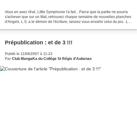
Vous en avez rêvé, Little Symphonie l'a fait....Parce que la partie ne pourra
s'achever que sur un Mat, retrouvez chaque semaine de nouvelles planches
d'Angels. L.S. a le démon de l'écriture, laissez vous envahir celui du jeu...La
partie se déroule dans...
Prépublication : et de 3 !!!
Publié le 11/08/2007 à 11:22
Par
Club MangaKa du Collège St Régis d'Aubenas