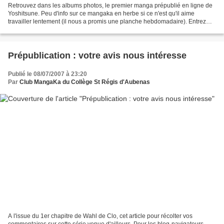
Retrouvez dans les albums photos, le premier manga prépublié en ligne de
Yoshitsune. Peu d'info sur ce mangaka en herbe si ce n'est qu'il aime
travailler lentement (il nous a promis une planche hebdomadaire). Entrez
dans son univers très particulier et...
Prépublication : votre avis nous intéresse
Publié le 08/07/2007 à 23:20
Par
Club MangaKa du Collège St Régis d'Aubenas
A l'issue du 1er chapitre de Wahl de Clo, cet article pour récolter vos
commentaires sur cette série venue d'ailleurs. Pour les blog-navigateurs