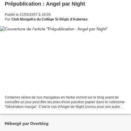
Prépublication : Angel par Night
Publié le 21/05/2007 à 19:05
Par
Club MangaKa du Collège St Régis d'Aubenas
Certaines séries de nos mangakas en herbe vivront sur le blog avant de
connaître un jour peut être les joies d'une parution papier dans le cultissime
"Génération manga". C'est le cas d'Angel de Night (connu pour son autre
série "L'harmonie du clair-obscur")....
Hébergé par Overblog