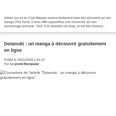
Adrien (un ex du Club Manga) avance lentement mais très sûrement sur son
manga (The Hunt). Il nous offre aujourd'hui une recherche sur son
personnage principal : Red. A la rédaction du blog, on est très heureux.
Merci Adrien et vivement la planche 1...
Dotanuki : un manga à découvrir gratuitement
en ligne
Publié le 29/11/2008 à 05:22
Par
Le grand Mangaque