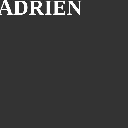
 ADRIEN
Atelier Bd St François D'assise
(26)
Voeux
(24)
Les Sisters
(22)
Grapholexique
(19)
"des Nouvelles De ..."
(17)
Cosplay
(15)
Interview
(15)
La Légende Dorée
(14)
Burzet
(13)
Tombola
(13)
Les Anciens
(12)
Mangak07
(12)
Lèche-Vitrines
(10)
Miya
(10)
Partenariat Fnac
(10)