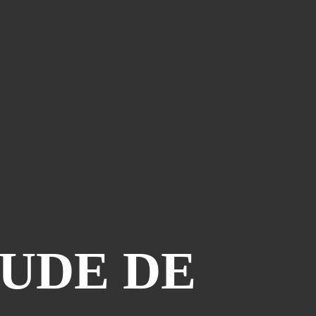
Le Coin Des Lecteurs
(41)
Zerriouh
(41)
Mystère
(41)
La Case De L'autre Tome
(38)
Festi West Country
(36)
One Piece Year
(35)
Dédicaces
(34)
Olivier Ferra
(34)
Parcours Images
(33)
Soutenez Jan
(33)
Génération Manga
(31)
TUDE DE
A La Maison
(30)
Blogman
(28)
Reno Lemaire
(28)
Culture & Loisirs (dédicaces)
(27)