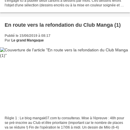
s'engage ici à publier deux cartons à dessins par mois. Ces dessins feront
l'objet d'une sélection (dessins encrés ou à la mise en couleur soignée et sur
un support propre). Ils devront...
En route vers la refondation du Club Manga (1)
Publié le 15/06/2019 à 08:17
Par
Le grand Mangaque
Règle 1 : Le blog mangak07.com tu consulteras. Mise à l'épreuve : 48h pour
se pré-inscrire au Club et être prioritaire (important car le nombre de places
va se réduire !) Fin de l'opération le 17/06 à midi. Un dessin de Milo (6-4)