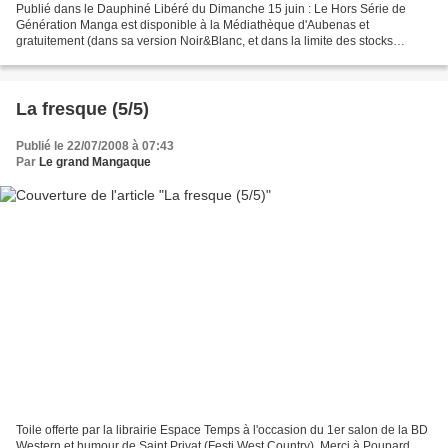
Publié dans le Dauphiné Libéré du Dimanche 15 juin : Le Hors Série de
Génération Manga est disponible à la Médiathèque d'Aubenas et
gratuitement (dans sa version Noir&Blanc, et dans la limite des stocks
disponibles) à la librairie Espace Temps. Découvrez...
La fresque (5/5)
Publié le 22/07/2008 à 07:43
Par
Le grand Mangaque
Toile offerte par la librairie Espace Temps à l'occasion du 1er salon de la BD
Western et humour de Saint Privat (Festi West Country). Merci à Poupard