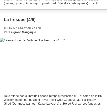
(Les rugbymen), Amouriq (Dôjô) et Curd Ridel (Les pétanqueurs). Et enfin
un énorme merci à Mister J...
La fresque (4/5)
Publié le 19/07/2008 à 07:38
Par
Le grand Mangaque
Toile offerte par la librairie Espace Temps à l'occasion du 1er salon de la BD
Western et humour de Saint Privat (Festi West Country). Merci à Thierry
Girod (Durango, Wanted), Kaya (La vache) et Hervé Richez (Les fondus...).