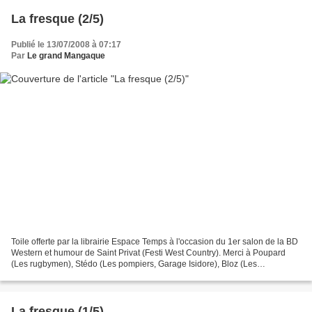
La fresque (2/5)
Publié le 13/07/2008 à 07:17
Par
Le grand Mangaque
Toile offerte par la librairie Espace Temps à l'occasion du 1er salon de la BD
Western et humour de Saint Privat (Festi West Country). Merci à Poupard
(Les rugbymen), Stédo (Les pompiers, Garage Isidore), Bloz (Les
fonctionnaires, les Z'athlètes) et Mickaël...
La fresque (1/5)