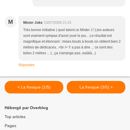
M
Mister Joke
13/07/2008 21:41
Très bonne initiative ( quel talent ce Mister J ! ),les auteurs
sont vraiment sympas d'avoir joué le jeu... Le résultat est
magnifique et étonnant : mises bouts à bouts on obtient bien 2
mètres de dédicaces...<br /> Y a pas à dire ... ce sont des
toiles 2 mètres ... (...ça s'arrange pas..oulàlà...)
Répondre
< La fresque (1/5)
La fresque (3/5) >
Hébergé par Overblog
Top articles
Pages