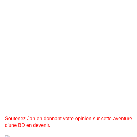
irrationnels s'en mêlent. Ne pas ancrer le récit dans une
époque où un lieux précis, c'est contemporain c'est tout. Je
voulais que l'histoire se passe il y a une vingtaine
d'années mais finalement c'est aussi bien aujourd'hui, ça
m'arrange même pour certaines choses (vêtements,
voitures et technologie).
voilà, bon, on verra ce qu'il en ressortira, si je me tiens à
ces choix... en écrivant ce texte, je me suis dit pourquoi ne
pas faire un récit en deux tomes de 120 planches ou plus ?
Il faut voir si il y a matière, et si oui, pourquoi ne pas sortir
un 300 pages d'un coup ?
amitiés ".
Soutenez Jan en donnant votre opinion sur cette aventure
d'une BD en devenir.