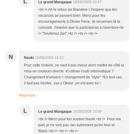
L
Le grand Mangaque
18/08/2009 20:47
<br /> Ah le retour de Blandine ! J'espère que tes
vacances se passent bien. Merci pour tes
encouragements à Olivier Ferra. Je reconnais là ta
curiosité. J'espère que tu participeras à l'aventure<br
/> "Soutenez Jan".<br /> <br /> <br />
N
Naoki
16/08/2009 16:32
Pour cette histoire, ne vaut il pas mieux alors mettre de côté la
mise en couleurs directe et utiliser l'outil informatique ?
Changement d'univers = changement de "style" ?En tout cas,
il faut pas hésiter...vas y Olivier ,on est avec toi !
Répondre
L
Le grand Mangaque
16/08/2009 19:08
<br /> Merci pour ton soutien Naoki.<br /> Pour ma
part, je ne vois pas Jan autrement qu'en Noir et
Blanc.<br /> <br /> <br />