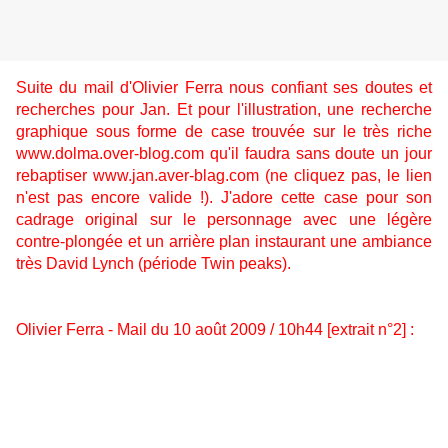
Suite du mail d'Olivier Ferra nous confiant ses doutes et
recherches pour Jan. Et pour l'illustration, une recherche
graphique sous forme de case trouvée sur le très riche
www.dolma.over-blog.com
qu'il faudra sans doute un jour
rebaptiser
www.jan.aver-blag.com
(ne cliquez pas, le lien
n'est pas encore valide !). J'adore cette case pour son
cadrage original sur le personnage avec une légère
contre-plongée et un arrière plan instaurant une ambiance
très David Lynch (période Twin peaks).
Olivier Ferra - Mail du 10 août 2009 / 10h44 [extrait n°2] :
"
Je dois garder en tête certains chemins à éviter: Ne pas
tomber dans le divertissement, ce n'est pas une BD
d'action, pas de mystères, d'enquêtes... Ne pas tomber
dans le fantastique même si quelques éléments