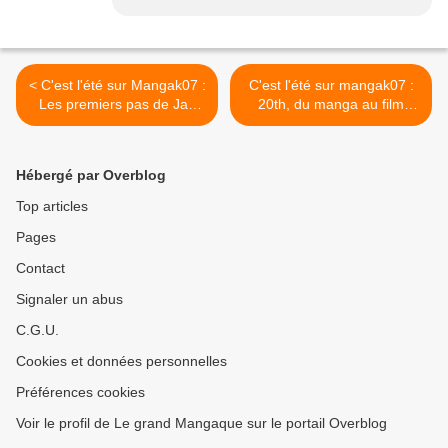
< C'est l'été sur Mangak07 :
C'est l'été sur mangak07 :
Les premiers pas de Jan
20th, du manga au film
(1/2)
(5/20) >
Hébergé par Overblog
Top articles
Pages
Contact
Signaler un abus
C.G.U.
Cookies et données personnelles
Préférences cookies
Voir le profil de Le grand Mangaque sur le portail Overblog