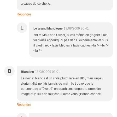
à cause de ce choix...
Répondre
L
Le grand Mangaque
18/08/2009 20:41
<br /> Mais non Olivier, tu vas même en gagner. Fais
toi plaisir et pourquoi pas dans l'expérimental et puis
il vaut mieux lavis bleutés à lavis cachés.<br /> <br />
<br />
B
Blandine
18/08/2009 01:01
Le noir et blanc est un style plutôt rare en BD , mais unpeu
d'originalité ne fais jamais de mal =]je trouve que le
personnage a "évolué" en graphisme depuis la première
image et je suis de tout coeur avec vous :)Bonne chance !
Répondre