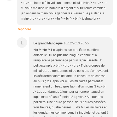
<br /> un lapin crétin vois un homme et lui dit<br /> <br /> <br
/> -vous me ditte un nombre d argent et si tu trouve combien
jen ai dans la main vous gagner les 5 euro que j ai dans la
main<br /> <br /> <br /> <br /> <br /> <br /> joshua<br />
Répondre
L
Le grand Mangaque
10/12/2013 20:55
<br /> <br /> Le lapin est un peu là de manière
artificielle. Tu as pris une blague connue et a
remplacé le personnage par un lapin. Désolé.Un
petit exemple :<br /> <br /> <br /> Trois groupes de
militaires, de gendarmes et de policiers s'ennuyaient.
Ils décidèrent alors de faire un concours de chasse
au plus gros lapin.<br /> Les militaires partirent et
ramenèrent un beau gros lapin d'un moins 3 kg.<br
/> Les gendarmes à leur tour ramenèrent aussi un
lapin mais hélas d'à peine 2 kg.<br /> Au tour des
policiers. Une heure passée, deux heures passées...
trois heures, quatre heures,....<br /> Les militaires et
les gendarmes commencent à s'inquiéter et partent à