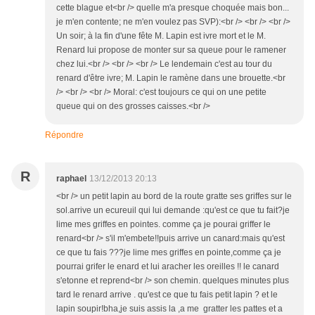
cette blague et<br /> quelle m'a presque choquée mais bon...
je m'en contente; ne m'en voulez pas SVP):<br /> <br /> <br />
Un soir; à la fin d'une fête M. Lapin est ivre mort et le M.
Renard lui propose de monter sur sa queue pour le ramener
chez lui.<br /> <br /> <br /> Le lendemain c'est au tour du
renard d'être ivre; M. Lapin le ramène dans une brouette.<br
/> <br /> <br /> Moral: c'est toujours ce qui on une petite
queue qui on des grosses caisses.<br />
Répondre
R
raphael
13/12/2013 20:13
<br /> un petit lapin au bord de la route gratte ses griffes sur le
sol.arrive un ecureuil qui lui demande :qu'est ce que tu fait?je
lime mes griffes en pointes. comme ça je pourai griffer le
renard<br /> s'il m'embete!!puis arrive un canard:mais qu'est
ce que tu fais ???je lime mes griffes en pointe,comme ça je
pourrai grifer le enard et lui aracher les oreilles !! le canard
s'etonne et reprend<br /> son chemin. quelques minutes plus
tard le renard arrive . qu'est ce que tu fais petit lapin ? et le
lapin soupir!bha,je suis assis la ,a me gratter les pattes et a