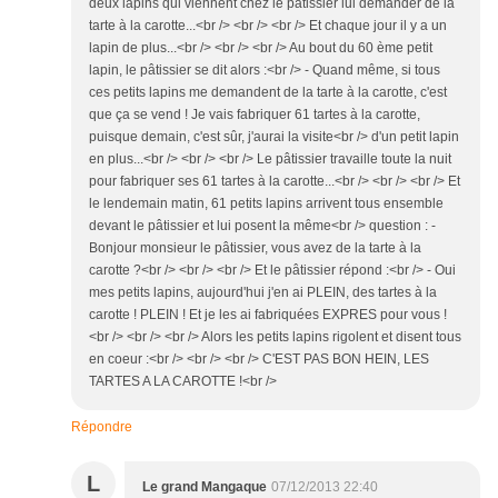
deux lapins qui viennent chez le pâtissier lui demander de la
tarte à la carotte...<br /> <br /> <br /> Et chaque jour il y a un
lapin de plus...<br /> <br /> <br /> Au bout du 60 ème petit
lapin, le pâtissier se dit alors :<br /> - Quand même, si tous
ces petits lapins me demandent de la tarte à la carotte, c'est
que ça se vend ! Je vais fabriquer 61 tartes à la carotte,
puisque demain, c'est sûr, j'aurai la visite<br /> d'un petit lapin
en plus...<br /> <br /> <br /> Le pâtissier travaille toute la nuit
pour fabriquer ses 61 tartes à la carotte...<br /> <br /> <br /> Et
le lendemain matin, 61 petits lapins arrivent tous ensemble
devant le pâtissier et lui posent la même<br /> question : -
Bonjour monsieur le pâtissier, vous avez de la tarte à la
carotte ?<br /> <br /> <br /> Et le pâtissier répond :<br /> - Oui
mes petits lapins, aujourd'hui j'en ai PLEIN, des tartes à la
carotte ! PLEIN ! Et je les ai fabriquées EXPRES pour vous !
<br /> <br /> <br /> Alors les petits lapins rigolent et disent tous
en coeur :<br /> <br /> <br /> C'EST PAS BON HEIN, LES
TARTES A LA CAROTTE !<br />
Répondre
L
Le grand Mangaque
07/12/2013 22:40