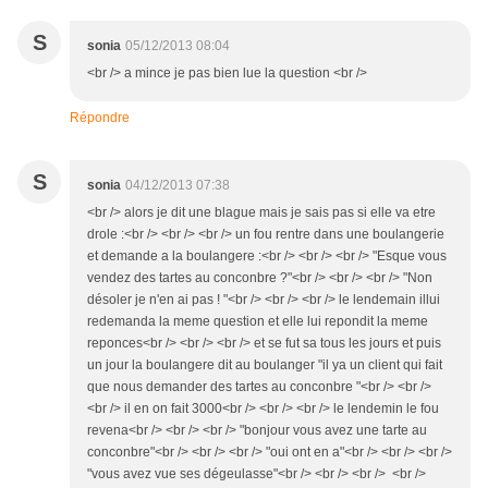
S
sonia
05/12/2013 08:04
<br /> a mince je pas bien lue la question <br />
Répondre
S
sonia
04/12/2013 07:38
<br /> alors je dit une blague mais je sais pas si elle va etre
drole :<br /> <br /> <br /> un fou rentre dans une boulangerie
et demande a la boulangere :<br /> <br /> <br /> "Esque vous
vendez des tartes au conconbre ?"<br /> <br /> <br /> "Non
désoler je n'en ai pas ! "<br /> <br /> <br /> le lendemain illui
redemanda la meme question et elle lui repondit la meme
reponces<br /> <br /> <br /> et se fut sa tous les jours et puis
un jour la boulangere dit au boulanger "il ya un client qui fait
que nous demander des tartes au conconbre "<br /> <br />
<br /> il en on fait 3000<br /> <br /> <br /> le lendemin le fou
revena<br /> <br /> <br /> "bonjour vous avez une tarte au
conconbre"<br /> <br /> <br /> "oui ont en a"<br /> <br /> <br />
"vous avez vue ses dégeulasse"<br /> <br /> <br /> <br />