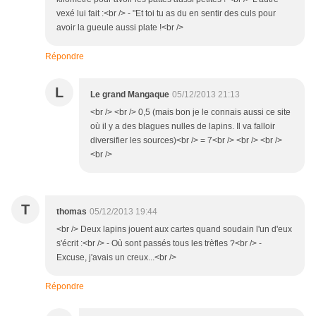
vexé lui fait :<br /> - "Et toi tu as du en sentir des culs pour
avoir la gueule aussi plate !<br />
Répondre
L
Le grand Mangaque
05/12/2013 21:13
<br /> <br /> 0,5 (mais bon je le connais aussi ce site
où il y a des blagues nulles de lapins. Il va falloir
diversifier les sources)<br /> = 7<br /> <br /> <br />
<br />
T
thomas
05/12/2013 19:44
<br /> Deux lapins jouent aux cartes quand soudain l'un d'eux
s'écrit :<br /> - Où sont passés tous les trèfles ?<br /> -
Excuse, j'avais un creux...<br />
Répondre