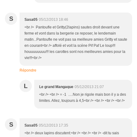
S
Sasa05
05/12/2013 18:46
<br /> Pantoufle et Gritty(2lapins) sautes droit devant une
ferme et vont dans la bergerie ce reposer, le lendemain
matin...Pantoufle ne voit pas sa meilleure amies Gritty et saute
en courant<br /> affolé et voit la scéne Pif Paf Le loup!!!
houuuuuuuu!!! les carottes sont nos meilleures amies pour la
vie!!!<br />
Répondre
L
Le grand Mangaque
05/12/2013 21:07
<br /> <br /> = -1 .....Non je rigole mais bon il y a des
limites. Allez, toujours à 4,5<br /> <br /> <br /> <br />
S
Sasa05
05/12/2013 17:35
<br /> deux lapins discutent:<br /> <br /> <br /> -dit tu sais