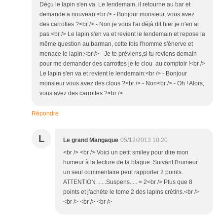
Déçu le lapin s'en va. Le lendemain, il retourne au bar et
demande a nouveau:<br /> - Bonjour monsieur, vous avez
des carrottes ?<br /> - Non je vous l'ai déjà dit hier je n'en ai
pas.<br /> Le lapin s'en va et revient le lendemain et repose la
même question au barman, cette fois l'homme s'énerve et
menace le lapin:<br /> - Je te préviens,si tu reviens demain
pour me demander des carrottes je te clou au comptoir !<br />
Le lapin s'en va et revient le lendemain:<br /> - Bonjour
monsieur vous avez des clous ?<br /> - Non<br /> - Oh ! Alors,
vous avez des carrottes ?<br />
Répondre
L
Le grand Mangaque
05/12/2013 10:20
<br /> <br /> Voici un petit smiley pour dire mon
humeur à la lecture de ta blague. Suivant l'humeur
un seul commentaire peut rapporter 2 points.
ATTENTION ......Suspens..... = 2<br /> Plus que 8
points et j'achète le tome 2 des lapins crétins.<br />
<br /> <br /> <br />