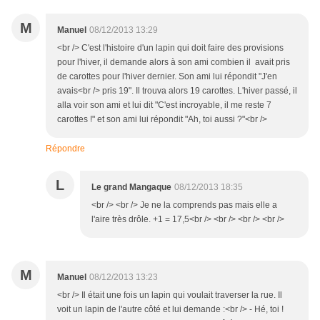
M
Manuel
08/12/2013 13:29
<br /> C'est l'histoire d'un lapin qui doit faire des provisions
pour l'hiver, il demande alors à son ami combien il avait pris
de carottes pour l'hiver dernier. Son ami lui répondit "J'en
avais<br /> pris 19". Il trouva alors 19 carottes. L'hiver passé, il
alla voir son ami et lui dit "C'est incroyable, il me reste 7
carottes !" et son ami lui répondit "Ah, toi aussi ?"<br />
Répondre
L
Le grand Mangaque
08/12/2013 18:35
<br /> <br /> Je ne la comprends pas mais elle a
l'aire très drôle. +1 = 17,5<br /> <br /> <br /> <br />
M
Manuel
08/12/2013 13:23
<br /> Il était une fois un lapin qui voulait traverser la rue. Il
voit un lapin de l'autre côté et lui demande :<br /> - Hé, toi !