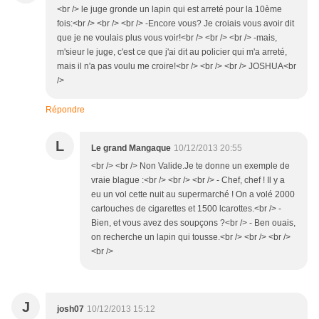
<br /> le juge gronde un lapin qui est arreté pour la 10ème
fois:<br /> <br /> <br /> -Encore vous? Je croiais vous avoir dit
que je ne voulais plus vous voir!<br /> <br /> <br /> -mais,
m'sieur le juge, c'est ce que j'ai dit au policier qui m'a arreté,
mais il n'a pas voulu me croire!<br /> <br /> <br /> JOSHUA<br
/>
Répondre
L
Le grand Mangaque
10/12/2013 20:55
<br /> <br /> Non Valide.Je te donne un exemple de
vraie blague :<br /> <br /> <br /> - Chef, chef ! Il y a
eu un vol cette nuit au supermarché ! On a volé 2000
cartouches de cigarettes et 1500 lcarottes.<br /> -
Bien, et vous avez des soupçons ?<br /> - Ben ouais,
on recherche un lapin qui tousse.<br /> <br /> <br />
<br />
J
josh07
10/12/2013 15:12