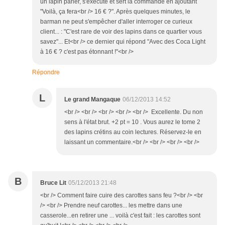
un lapin parler, s'éxécute et sert la commande en ajoutant
"Voilà, ça fera<br /> 16 € ?". Après quelques minutes, le
barman ne peut s'empêcher d'aller interroger ce curieux
client... : "C'est rare de voir des lapins dans ce quartier vous
savez"... Et<br /> ce dernier qui répond "Avec des Coca Light
à 16 € ? c'est pas étonnant !"<br />
Répondre
L
Le grand Mangaque
06/12/2013 14:52
<br /> <br /> <br /> <br /> <br /> Excellente. Du non
sens à l'état brut. +2 pt = 10 . Vous aurez le tome 2
des lapins crétins au coin lectures. Réservez-le en
laissant un commentaire.<br /> <br /> <br /> <br />
B
Bruce Lit
05/12/2013 21:48
<br /> Comment faire cuire des carottes sans feu ?<br /> <br
/> <br /> Prendre neuf carottes... les mettre dans une
casserole...en retirer une ... voilà c'est fait : les carottes sont