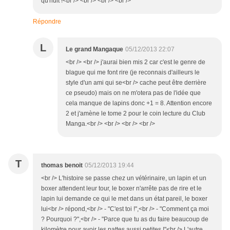
qu'huit !<br /> <br /> <br /> <br />
Répondre
L
Le grand Mangaque
05/12/2013 22:07
<br /> <br /> j'aurai bien mis 2 car c'est le genre de
blague qui me font rire (je reconnais d'ailleurs le
style d'un ami qui se<br /> cache peut être derrière
ce pseudo) mais on ne m'otera pas de l'idée que
cela manque de lapins donc +1 = 8. Attention encore
2 et j'amène le tome 2 pour le coin lecture du Club
Manga.<br /> <br /> <br /> <br />
T
thomas benoit
05/12/2013 19:44
<br /> L'histoire se passe chez un vétérinaire, un lapin et un
boxer attendent leur tour, le boxer n'arrête pas de rire et le
lapin lui demande ce qui le met dans un état pareil, le boxer
lui<br /> répond,<br /> - "C'est toi !",<br /> - "Comment ça moi
? Pourquoi ?",<br /> - "Parce que tu as du faire beaucoup de
kilomètre pour avoir les pattes aussi petites !"<br /> L'autre