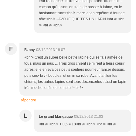
leur recherche. Ils trouvent les policiers autour d'un
cochon qu'ils sont en train de passer à tabac, en le
bastonnant sans<br /> merci et en répétant à tour de
rôle:<br /> - AVOUE QUE T'ES UN LAPIN !<br /> <br
/> <br /> <br />
F
Fanny
08/12/2013 19:07
<br /> C'est un super belle petite lapine qui se fais aimée de
tous, mais un jour, ... Trois gros chient se mirent à leurs courir
après; elle enleva ces petits souliers pour leur lancer dessus,
puis ces<br /> boucles, et enfin sa robe. Ayant fait fuir les
chients, les autres lapins sont tous déconcertés : c'est un lapin
très moche, enfin de compte ! <br />
Répondre
L
Le grand Mangaque
08/12/2013 21:03
<br /> <br /> + 0,5 = 18<br /> <br /> <br /> <br />