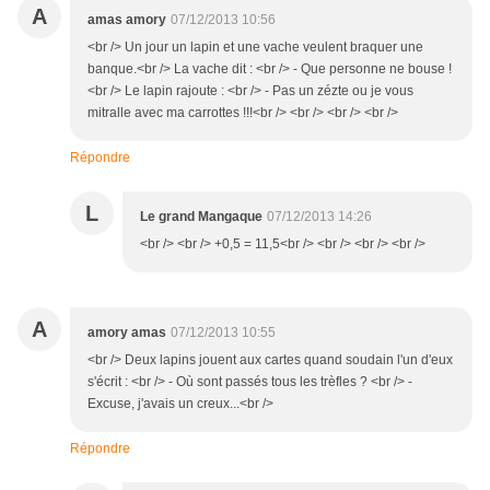
A
amas amory
07/12/2013 10:56
<br /> Un jour un lapin et une vache veulent braquer une
banque.<br /> La vache dit : <br /> - Que personne ne bouse !
<br /> Le lapin rajoute : <br /> - Pas un zézte ou je vous
mitralle avec ma carrottes !!!<br /> <br /> <br /> <br />
Répondre
L
Le grand Mangaque
07/12/2013 14:26
<br /> <br /> +0,5 = 11,5<br /> <br /> <br /> <br />
A
amory amas
07/12/2013 10:55
<br /> Deux lapins jouent aux cartes quand soudain l'un d'eux
s'écrit : <br /> - Où sont passés tous les trèfles ? <br /> -
Excuse, j'avais un creux...<br />
Répondre