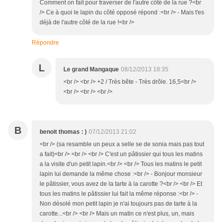
Comment on fait pour traverser de l'autre côté de la rue ?<br
/> Ce à quoi le lapin du côté opposé répond :<br /> - Mais t'es
déjà de l'autre côté de la rue !<br />
Répondre
L
Le grand Mangaque
08/12/2013 18:35
<br /> <br /> +2 / Très bête - Très drôle. 16,5<br />
<br /> <br /> <br />
B
benoit thomas : )
07/12/2013 21:02
<br /> (sa resamble un peux a selle se de sonia mais pas tout
a fait)<br /> <br /> <br /> C'est un pâtissier qui tous les matins
a la visite d'un petit lapin.<br /> <br /> Tous les matins le petit
lapin lui demande la même chose :<br /> - Bonjour monsieur
le pâtissier, vous avez de la tarte à la carotte ?<br /> <br /> Et
tous les matins le pâtissier lui fait la même réponse :<br /> -
Non désolé mon petit lapin je n'ai toujours pas de tarte à la
carotte...<br /> <br /> Mais un matin ce n'est plus, un, mais