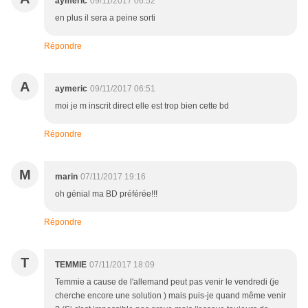
aymeric
09/11/2017 06:52
en plus il sera a peine sorti
Répondre
A
aymeric
09/11/2017 06:51
moi je m inscrit direct elle est trop bien cette bd
Répondre
M
marin
07/11/2017 19:16
oh génial ma BD préférée!!!
Répondre
T
TEMMIE
07/11/2017 18:09
Temmie a cause de l'allemand peut pas venir le vendredi (je
cherche encore une solution ) mais puis-je quand même venir