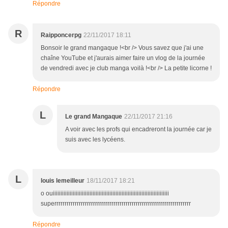
Répondre
R
Raipponcerpg
22/11/2017 18:11
Bonsoir le grand mangaque !<br /> Vous savez que j'ai une
chaîne YouTube et j'aurais aimer faire un vlog de la journée
de vendredi avec je club manga voilà !<br /> La petite licorne !
Répondre
L
Le grand Mangaque
22/11/2017 21:16
A voir avec les profs qui encadreront la journée car je
suis avec les lycéens.
L
louis lemeilleur
18/11/2017 18:21
o ouiiiiiiiiiiiiiiiiiiiiiiiiiiiiiiiiiiiiiiiiiiiiiiiiiiiiiiiiiiiiiiiiiiiiiiiiiiii
superrrrrrrrrrrrrrrrrrrrrrrrrrrrrrrrrrrrrrrrrrrrrrrrrrrrrrrrrrrrrrrrrrr
Répondre