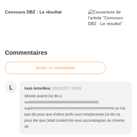
Concours DBZ : Le résultat
Commentaires
Ajouter un commentaire
L
louis lemeilleur
23/11/2017 20:03
désole quand j'ai dis o
ouiiiiiiiiiiiiiiiiiiiiiiiiiiiiiiiiiiiiiiiiiiiiiiiiiiiiiiiiiiiiiiiiiiiiiiiiiiii
superrrrrrrrrrrrrrrrrrrrrrrrrrrrrrrrrrrrrrrrrrrrrrrrrrrrrrrrrrrrrrrrrrr je n'ai
pas dis pour que d'otres profs vous renplacerais j'ai dis ca
pour die que j'etait content de vous accompagner au cinema
slt