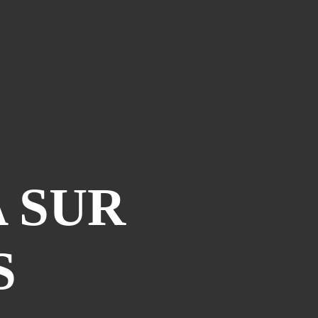
Le Coin Des Lecteurs
(41)
Zerriouh
(41)
Mystère
(41)
La Case De L'autre Tome
(38)
Festi West Country
(36)
One Piece Year
(35)
Dédicaces
(34)
Olivier Ferra
(34)
 SUR
Parcours Images
(33)
Soutenez Jan
(33)
Génération Manga
(31)
S
A La Maison
(30)
Blogman
(28)
Reno Lemaire
(28)
Culture & Loisirs (dédicaces)
(27)