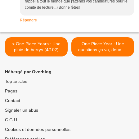
rappel à tout le monde que j'attends vos candidatures pour le
comité de lecture...) Bonne fêtes!
Répondre
< One Piece Years : Une
One Piece Year : Une
pluie de berrys (4/102)
questions ça va, deux ....
(6/102) >
Hébergé par Overblog
Top articles
Pages
Contact
Signaler un abus
C.G.U.
Cookies et données personnelles