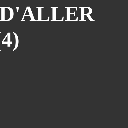
 D'ALLER
Atelier Bd St François D'assise
(26)
Voeux
(24)
Les Sisters
(22)
4)
Grapholexique
(19)
"des Nouvelles De ..."
(17)
Cosplay
(15)
Interview
(15)
La Légende Dorée
(14)
Burzet
(13)
Tombola
(13)
Les Anciens
(12)
Mangak07
(12)
Lèche-Vitrines
(10)
Miya
(10)
Partenariat Fnac
(10)