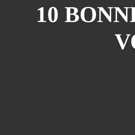
10 BONN
V