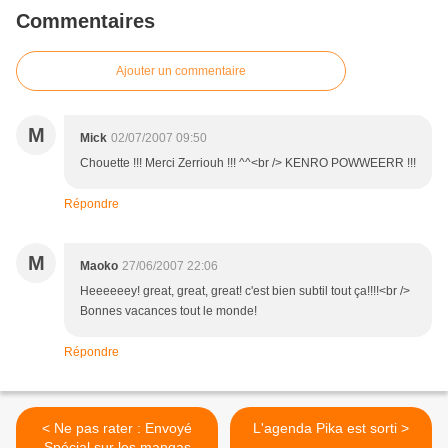
Commentaires
Ajouter un commentaire
M
Mick
02/07/2007 09:50
Chouette !!! Merci Zerriouh !!! ^^<br /> KENRO POWWEERR !!!
Répondre
M
Maoko
27/06/2007 22:06
Heeeeeey! great, great, great! c'est bien subtil tout ça!!!!<br />
Bonnes vacances tout le monde!
Répondre
< Ne pas rater : Envoyé
L'agenda Pika est sorti >
Spécial sur les mangas