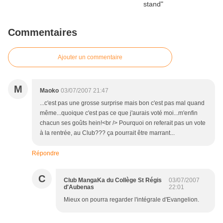
Commentaires
Ajouter un commentaire
M
Maoko
03/07/2007 21:47
...c'est pas une grosse surprise mais bon c'est pas mal quand
même...quoique c'est pas ce que j'aurais voté moi...m'enfin
chacun ses goûts hein!<br /> Pourquoi on referait pas un vote
à la rentrée, au Club??? ça pourrait être marrant...
Répondre
C
Club MangaKa du Collège St Régis
03/07/2007
d'Aubenas
22:01
Mieux on pourra regarder l'intégrale d'Evangelion.