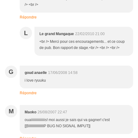
/> <br />
Répondre
L
Le grand Mangaque
22/02/2010 21:00
<br /> Merci pour ces encouragements... et ce coup
de pub. Bon rapport de stage.<br /> <br /> <br />
G
goud anaelle
17/06/2008 14:58
i love ryuuku
Répondre
M
Maoko
26/08/2007 22:47
ouaiiiiiiiiiiiiiiis! moi aussi je sais qui va gagner! c'est
[[BIIIIIIIIIIIIIIIIP BUG NO SIGNAL IMPUT]]