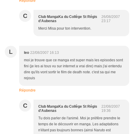
Répondre
C
Club MangaKa du Collège St Régis
26/08/2007
d'Aubenas
23:17
Merci Misa pour ton intervention.
L
leo
22/08/2007 16:13
moi je trouve que ce manga est super mais les episodes sont
fini (je les ai tous vu sur internet a vrai dire) mais j'ai entendu
dire qu'ils vont sortir le film de death note. c'est sa qui me
rejouis
Répondre
C
Club MangaKa du Collège St Régis
22/08/2007
d'Aubenas
19:36
Tu dois parler de l'animé. Moi je prèfère prendre le
temps de le découvrir en manga. Les adaptations
n'étant pas toujours bonnes (ainsi Naruto est