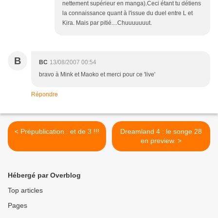
nettement supérieur en manga).Ceci étant tu détiens
la connaissance quant à l'issue du duel entre L et
Kira. Mais par pitié....Chuuuuuuut.
B
BC
13/08/2007 00:54
bravo à Mink et Maoko et merci pour ce 'live'
Répondre
< Prépublication : et de 3 !!!
Dreamland 4 : le songe 28
en preview. >
Hébergé par Overblog
Top articles
Pages