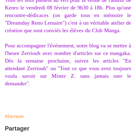
Tous les feux passent au vert pour la venue de l'auteur de
Kenro le vendredi 08 février de 9h30 à 18h. Plus qu'une
rencontre-dédicaces (on garde tous en mémoire le
"Dreamday Reno Lemaire") c'est à un véritable atelier de
création que sont conviés les élèves du Club Manga.
Pour accompagner l'évènement, notre blog va se mettre à
l'heure Zerriouh avec nombre d'articles sur ce mangaka.
Dès la semaine prochaine, suivez les articles "En
attendant Zerriouh" ou "Tout ce que vous avez toujours
voulu savoir sur Mister Z. sans jamais oser le
demander".
Image trouvée dans le tome 1 de Kenro/ Edition Shogun Shonen.
#Zerriouh
Partager