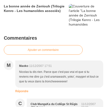
La bonne année de Zerriouh (Trilogie
Kenro - Les humanoïdes associés)
Commentaires
Ajouter un commentaire
M
Maoko
11/12/2007 17:51
Nicolas tu dis rien. Parce que c'est pas vrai et que si tu
reviens me dire ça c'est uramawashi, yoko', maygeri et tout ce
que tu veux dans la troncheeeeeeee!
Répondre
C
Club MangaKa du Collège St Régis
11/12/2007