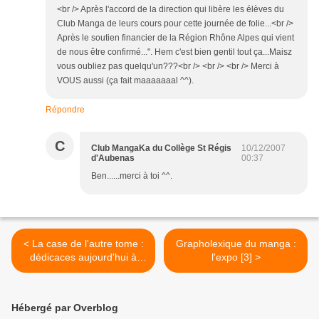
<br /> Après l'accord de la direction qui libère les élèves du
Club Manga de leurs cours pour cette journée de folie...<br />
Après le soutien financier de la Région Rhône Alpes qui vient
de nous être confirmé...". Hem c'est bien gentil tout ça...Maisz
vous oubliez pas quelqu'un???<br /> <br /> <br /> Merci à
VOUS aussi (ça fait maaaaaaal ^^).
Répondre
C
Club MangaKa du Collège St Régis
10/12/2007
d'Aubenas
00:37
Ben......merci à toi ^^.
< La case de l'autre tome :
Grapholexique du manga :
dédicaces aujourd'hui à
l'expo [3] >
Espace Temps
Hébergé par Overblog