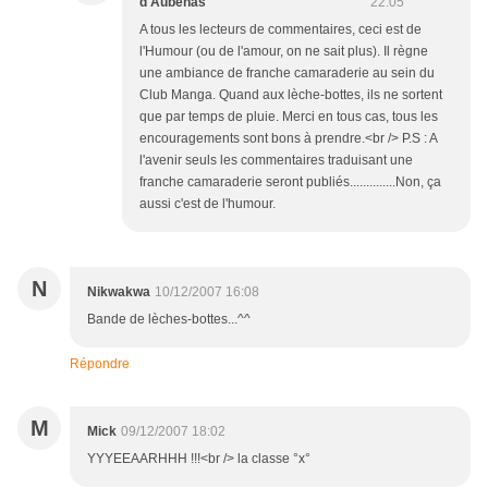
d'Aubenas
22:05
A tous les lecteurs de commentaires, ceci est de
l'Humour (ou de l'amour, on ne sait plus). Il règne
une ambiance de franche camaraderie au sein du
Club Manga. Quand aux lèche-bottes, ils ne sortent
que par temps de pluie. Merci en tous cas, tous les
encouragements sont bons à prendre.<br /> P.S : A
l'avenir seuls les commentaires traduisant une
franche camaraderie seront publiés..............Non, ça
aussi c'est de l'humour.
N
Nikwakwa
10/12/2007 16:08
Bande de lèches-bottes...^^
Répondre
M
Mick
09/12/2007 18:02
YYYEEAARHHH !!!<br /> la classe °x°