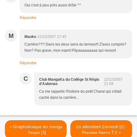
Oui c'est à peu près aussi drôle ^^
Répondre
M
Maoko
11/12/2007 17:45
Carrière??? Dans les deux sens du termes!!! Z'avez compris?
Non? Pas grave, mon esprit Pôpaaaaaaaaa qui ressort
Répondre
C
Club MangaKa du Collège St Régis
11/12/2007
d'Aubenas
21:58
Ca me rappelle l'histoire du petit Charal qui s'était
caché dans la carrière...
< Grapholexique du manga
En attendant Zerriouh [2] :
: l'expo [3]
Preview Kenro T.2 >