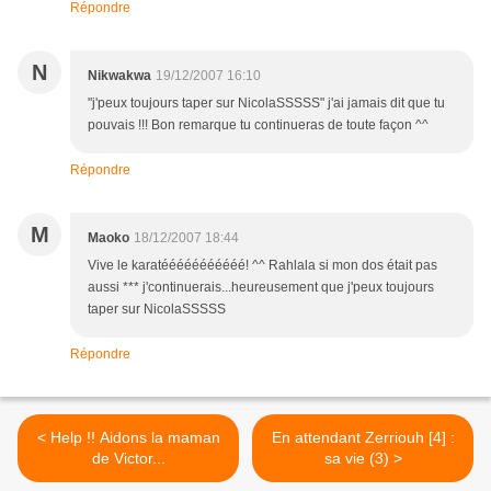
Répondre
N
Nikwakwa
19/12/2007 16:10
"j'peux toujours taper sur NicolaSSSSS" j'ai jamais dit que tu
pouvais !!! Bon remarque tu continueras de toute façon ^^
Répondre
M
Maoko
18/12/2007 18:44
Vive le karatééééééééééé! ^^ Rahlala si mon dos était pas
aussi *** j'continuerais...heureusement que j'peux toujours
taper sur NicolaSSSSS
Répondre
< Help !! Aidons la maman
En attendant Zerriouh [4] :
de Victor...
sa vie (3) >