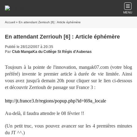
MENU
Accueil
» En attendant Zerriouh [6] : Article éphémère
En attendant Zerriouh [6] : Article éphémère
Publié le 28/12/2007 à 20:35
Par
Club MangaKa du Collège St Régis d'Aubenas
Toujours à la pointe de l'innovation, mangak07.com (votre blog
préféré) invente le premier article à durée de vie limitée. Ainsi
vous avez jusqu'à demain 20h pour cliquer sur le lien ci-dessous
et découvrir Zerriouh de passage sur France 3 :
http://jt.france3.fr/regions/popup.php?id=l69a_locale
Au-delà, il faudra attendre le 08 février !!
(Un petit truc, vous pouvez avancer sur les 4 premières minutes
du JT ^^.)