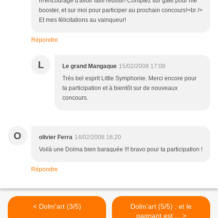
m'encourage d'avoir failli réussir! Comptez sur gael pour me
booster, et sur moi pour participer au prochain concours!<br />
Et mes félicitations au vainqueur!
Répondre
L
Le grand Mangaque
15/02/2008 17:08
Très bel esprit Little Symphonie. Merci encore pour
ta participation et à bientôt sur de nouveaux
concours.
O
olivier Ferra
14/02/2008 16:20
Voilà une Dolma bien baraquée !!! bravo pour ta participation !
Répondre
< Dolm'art (3/5)
Dolm'art (5/5) : et le
gagnant est ... >