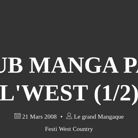
UB MANGA P
L'WEST (1/2
21 Mars 2008
Le grand Mangaque
Festi West Country