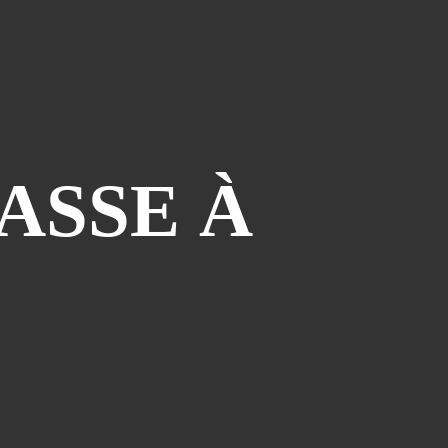
Atelier Bd St François D'assise
(26)
Voeux
(24)
Les Sisters
(22)
Grapholexique
(19)
"des Nouvelles De ..."
(17)
Cosplay
(15)
ASSE À
Interview
(15)
La Légende Dorée
(14)
Burzet
(13)
)
Tombola
(13)
Les Anciens
(12)
Mangak07
(12)
Lèche-Vitrines
(10)
Miya
(10)
Partenariat Fnac
(10)