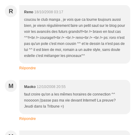
R
Reno
18/10/2008 03:17
coucou le club manga , je vois que ca tourne toujours aussi
bien, je viesn régulièrement faire un petit saut sur le blog pour
voir les avancés des futurs grands!!!<br /> bravo en tout cas
^^!!<br /> courage!!<br /> <br /> reno<br /> <br /> ps: roro n'est
pas qu'un pote c'est mon cousin ^^ et le dessin la n'est pas de
lui ^^ il est bien de moi, romain a un autre style, sans doute
estelle c'est mélanger les pinceaux^^
Répondre
M
Maoko
12/10/2008 20:55
faut croire qu'on a les mêmes horaires de connection ^^
nooooon j'passe pas ma vie devant Internet! La preuve?
Jeudi dans la Tribune =)
Répondre