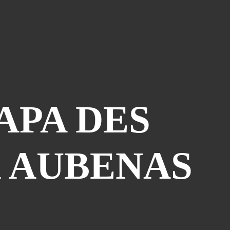
Le Coin Des Lecteurs
(41)
Zerriouh
(41)
Mystère
(41)
La Case De L'autre Tome
(38)
Festi West Country
(36)
One Piece Year
(35)
PAPA DES
Dédicaces
(34)
Olivier Ferra
(34)
Parcours Images
(33)
À AUBENAS
Soutenez Jan
(33)
Génération Manga
(31)
A La Maison
(30)
Blogman
(28)
Reno Lemaire
(28)
Culture & Loisirs (dédicaces)
(27)