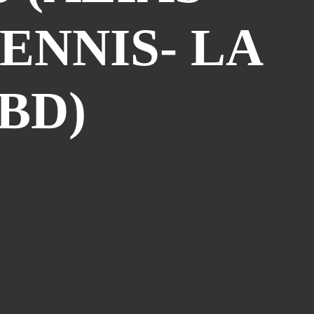
Atelier Bd St François D'assise
(26)
ENNIS- LA
Voeux
(24)
Les Sisters
(22)
Grapholexique
(19)
BD)
"des Nouvelles De ..."
(17)
Cosplay
(15)
Interview
(15)
La Légende Dorée
(14)
Burzet
(13)
Tombola
(13)
Les Anciens
(12)
Mangak07
(12)
Lèche-Vitrines
(10)
Miya
(10)
Partenariat Fnac
(10)