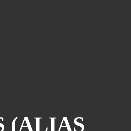
Le Coin Des Lecteurs
(41)
Zerriouh
(41)
Mystère
(41)
La Case De L'autre Tome
(38)
Festi West Country
(36)
One Piece Year
(35)
Dédicaces
(34)
Olivier Ferra
(34)
Parcours Images
(33)
Soutenez Jan
(33)
Génération Manga
(31)
A La Maison
(30)
Blogman
(28)
 (ALIAS
Reno Lemaire
(28)
Culture & Loisirs (dédicaces)
(27)