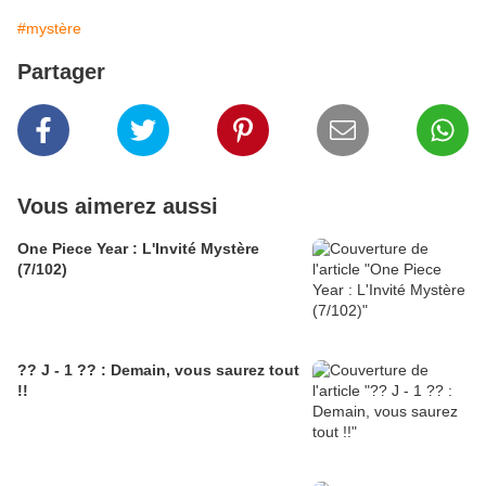
#mystère
Partager
Vous aimerez aussi
One Piece Year : L'Invité Mystère
(7/102)
?? J - 1 ?? : Demain, vous saurez tout
!!