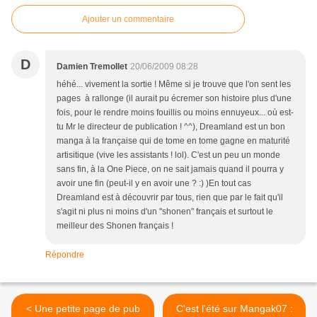
Ajouter un commentaire
D
Damien Tremollet
20/06/2009 08:28
héhé... vivement la sortie ! Même si je trouve que l'on sent les
pages à rallonge (il aurait pu écremer son histoire plus d'une
fois, pour le rendre moins fouillis ou moins ennuyeux... où est-
tu Mr le directeur de publication ! ^^), Dreamland est un bon
manga à la française qui de tome en tome gagne en maturité
artisitique (vive les assistants ! lol). C'est un peu un monde
sans fin, à la One Piece, on ne sait jamais quand il pourra y
avoir une fin (peut-il y en avoir une ? :) )En tout cas
Dreamland est à découvrir par tous, rien que par le fait qu'il
s'agit ni plus ni moins d'un "shonen" français et surtout le
meilleur des Shonen français !
Répondre
< Une petite page de pub
C'est l'été sur Mangak07 :