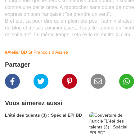
chaque fois que le héros se retrouve abandonné, il souffle
comme une petite brise. A rapprocher sans doute de notre
expression bien française : "se prendre un vent".
Bref tout ça pour dire qu'en plein été pour l'administrateur
du blog et de ses commentaires, il souffle comme un "vent
de solitude". En même temps, cela évite de mettre la clim...
#Atelier BD St François d'Assise
Partager
Vous aimerez aussi
L'été des talents (3) : Spécial EPI BD