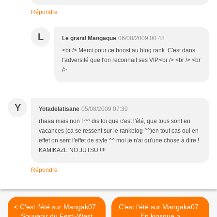
Répondre
L
Le grand Mangaque
06/08/2009 00:48
<br /> Merci pour ce boost au blog rank. C'est dans
l'adversité que l'on reconnait ses VIP.<br /> <br /> <br
/>
Y
Yotadelatisane
05/08/2009 07:39
rhaaa mais non ! ^^ dis toi que c'est l'été, que tous sont en
vacances (ca se ressent sur le rankblog ^^)en tout cas oui en
effet on sent l'effet de style ^^ moi je n'ai qu'une chose à dire !
KAMIKAZE NO JUTSU !!!!
Répondre
< C'est l'été sur Mangak07 :
C'est l'été sur Mangaka07 :
Souvenir du Festi-West
En kiosque >