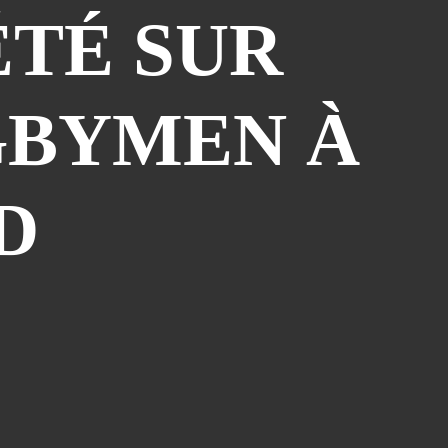
ÉTÉ SUR
Atelier Bd St François D'assise
(26)
Voeux
(24)
Les Sisters
(22)
GBYMEN À
Grapholexique
(19)
"des Nouvelles De ..."
(17)
Cosplay
(15)
D
Interview
(15)
La Légende Dorée
(14)
Burzet
(13)
Tombola
(13)
Les Anciens
(12)
Mangak07
(12)
Lèche-Vitrines
(10)
Miya
(10)
Partenariat Fnac
(10)