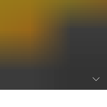
PAGES
11èmes Rencontres des Cinémas
d'Europe
Album - Angels par Little
Symphonie
Album - Blogman VS Nicolin
Album - Le carton à dessins
Album - Nos amis les auteurs
Album - Prépublication : Wahl par
Clo
Album - Prépublication : Yoshi
Point par Yoshitsune
Album - Reno au pays des rêves
Album - Stéphane-Bileau