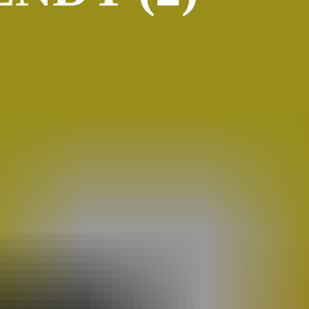
Atelier Bd St François D'assise
(26)
Voeux
(24)
Les Sisters
(22)
Grapholexique
(19)
"des Nouvelles De ..."
(17)
Cosplay
(15)
Interview
(15)
La Légende Dorée
(14)
Burzet
(13)
Tombola
(13)
Les Anciens
(12)
Mangak07
(12)
Lèche-Vitrines
(10)
Miya
(10)
Partenariat Fnac
(10)