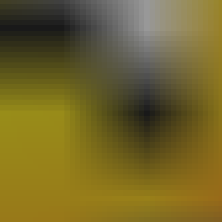
Piège À Com
(10)
20th Century Boys
(9)
Semaine Des Talents
(9)
Dédi-Festival
(8)
Prépublication
(8)
Musiques
(7)
Convention
(5)
Folktales
(5)
Le Dessin Du Mois
(5)
Partenariat Le Navire
(5)
Refondation
(5)
48hbd
(4)