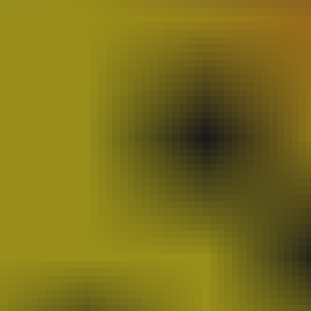
CATÉGORIES
Concours
(145)
La Vie Du Club
(135)
Mangaka En Herbe
(125)
Le Carton À Dessins
(95)
Cinéma
(87)
Carrefour Du 9ème Art Et De L'image
(75)
En Bref
(44)
Espace Temps
(41)