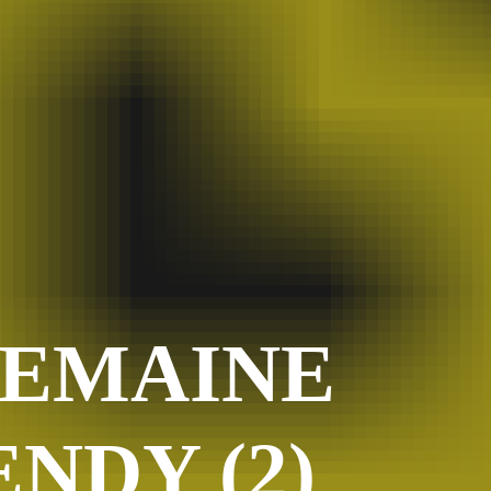
Le Coin Des Lecteurs
(41)
Zerriouh
(41)
Mystère
(41)
La Case De L'autre Tome
(38)
Festi West Country
(36)
One Piece Year
(35)
Dédicaces
(34)
Olivier Ferra
(34)
Parcours Images
(33)
Soutenez Jan
(33)
 SEMAINE
Génération Manga
(31)
A La Maison
(30)
Blogman
(28)
NDY (2)
Reno Lemaire
(28)
Culture & Loisirs (dédicaces)
(27)