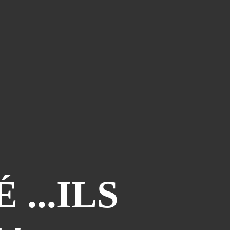
Le Coin Des Lecteurs
(41)
Zerriouh
(41)
Mystère
(41)
La Case De L'autre Tome
(38)
Festi West Country
(36)
One Piece Year
(35)
Dédicaces
(34)
Olivier Ferra
(34)
Parcours Images
(33)
Soutenez Jan
(33)
Génération Manga
(31)
...ILS
A La Maison
(30)
Blogman
(28)
Reno Lemaire
(28)
Culture & Loisirs (dédicaces)
(27)