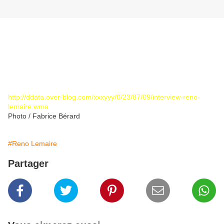
A l'occasion de la r
encontre de Reno Lemaire avec le Club MangaKa le 19 janvier
dernier, le journaliste Fabrice Bérard a réalisé une interview de
l'auteur de Dreamland.
Un grand merci à Fréquence 7 (92.00) qui nous permet de
reproduire ce document.
http://ddata.over-blog.com/xxxyyy/0/23/87/09/interview-reno-
lemaire.wma
Photo / Fabrice Bérard
#Reno Lemaire
Partager