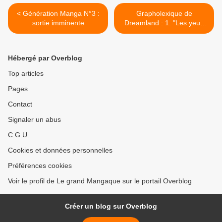
< Génération Manga N°3 :
Grapholexique de
sortie imminente
Dreamland : 1. "Les yeux
renversés de joie" >
Hébergé par Overblog
Top articles
Pages
Contact
Signaler un abus
C.G.U.
Cookies et données personnelles
Préférences cookies
Voir le profil de Le grand Mangaque sur le portail Overblog
Créer un blog sur Overblog