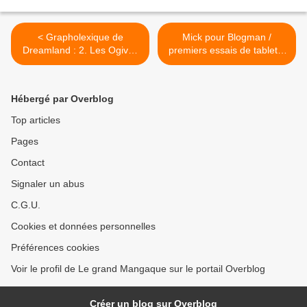
< Grapholexique de
Mick pour Blogman /
Dreamland : 2. Les Ogives
premiers essais de tablette
du bonheur
graphique >
Hébergé par Overblog
Top articles
Pages
Contact
Signaler un abus
C.G.U.
Cookies et données personnelles
Préférences cookies
Voir le profil de Le grand Mangaque sur le portail Overblog
Créer un blog sur Overblog