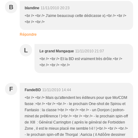
B
blandine
11/11/2010 20:23
<br /> <br /> J'aime beaucoup cette dédicasse x).<br /> <br />
<br /> <br />
Répondre
L
Le grand Mangaque
11/11/2010 21:07
<br /> <br /> Et la BD est vraiment très drôle.<br />
<br /> <br /> <br />
F
FandeBD
11/11/2010 14:44
<br /> <br /> Mais qu'attendent les éditeurs pour que Mo/CDM
fasse :<br /> <br /> <br /> - le prochain One-shot de Spirou et
Fantasio : la classe !<br /> <br /> <br /> - un Donjon ( potron-
minet de préférence ! )<br /> <br /> <br /> - le prochain spin-off
de XIII : Général Carrington ( après le général de Forbidden
Zone , il est le mieux placé me semble t-il ! )<br /> <br /> <br />
- le prochain spin-off de Thorgal : Aaricia ( il Adôôre dessiner