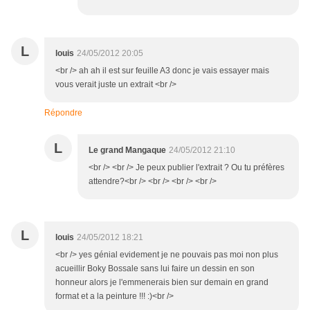
L
louis
24/05/2012 20:05
<br /> ah ah il est sur feuille A3 donc je vais essayer mais
vous verait juste un extrait <br />
Répondre
L
Le grand Mangaque
24/05/2012 21:10
<br /> <br /> Je peux publier l'extrait ? Ou tu préfères
attendre?<br /> <br /> <br /> <br />
L
louis
24/05/2012 18:21
<br /> yes génial evidement je ne pouvais pas moi non plus
acueillir Boky Bossale sans lui faire un dessin en son
honneur alors je l'emmenerais bien sur demain en grand
format et a la peinture !!! :)<br />