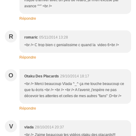
risque d'arriver avec un peu de retard, je m'en excuse par
avance ^^' <br />
Répondre
R
romaric
05/11/2014 13:28
<br /> C trop bien c genialissime c quand la video 6<br />
Répondre
O
Otaku Des Placards
29/10/2014 18:17
<br /> Merci beaucoup Vlada ^_^ ça me touche beaucoup ce
que tu écris <br /> <br /> <br /> A l'avenir, j'espère ne pas
décevoir tes attentes et celles de mes autres "fans" :D<br />
Répondre
V
vlada
28/10/2014 20:37
<br /> J'aime beaucoup tes vidéos otaku des placards!!!