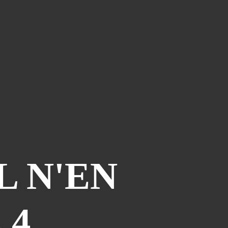
Le Coin Des Lecteurs
(41)
Zerriouh
(41)
Mystère
(41)
La Case De L'autre Tome
(38)
Festi West Country
(36)
One Piece Year
(35)
Dédicaces
(34)
Olivier Ferra
(34)
Parcours Images
(33)
Soutenez Jan
(33)
L N'EN
Génération Manga
(31)
A La Maison
(30)
Blogman
(28)
4.
Reno Lemaire
(28)
Culture & Loisirs (dédicaces)
(27)